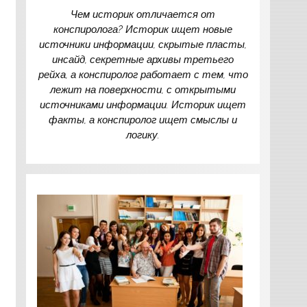
Чем историк отличается от
конспиролога? Историк ищет новые
источники информации, скрытые пласты,
инсайд, секретные архивы третьего
рейха, а конспиролог работает с тем, что
лежит на поверхности, с открытыми
источниками информации. Историк ищет
факты, а конспиролог ищет смыслы и
логику.