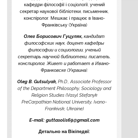
кафедри філософії і соціології, учений
секретар наукової бібліотеки, письменник,
конспіролог. Мешкає і працює в Івано-
Франківську (Україна)
Олег Борисов
ич Гуцуляк,
кандидат
философских наук, доцент кафедры
философии и социологии, ученый
секретарь научной библиотеки, писатель,
конспиролог. Живет и работает в Ивано-
Франковске (Украина).
Oleg B. Gutsulyak,
Ph.D., Associate Professor
of the Department Philosophy, Sociology and
Religion Studies (Vasyl Stefanyk
PreCarpathian National University, Ivano-
Frankivsk, Ukraine)
E-mail: guttasolis69@gmail.com
Детально на Вікіпедвї: