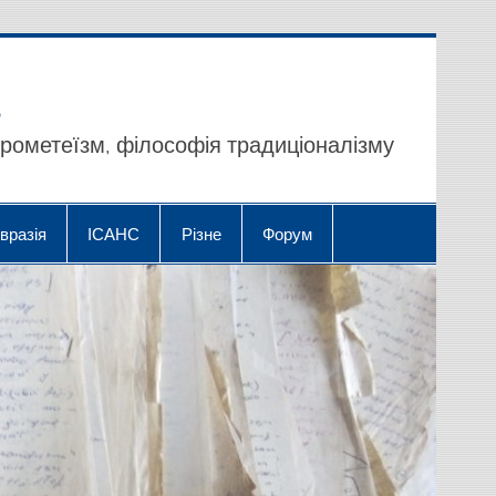
прометеїзм, філософія традиціоналізму
вразія
ІСАНС
Різне
Форум