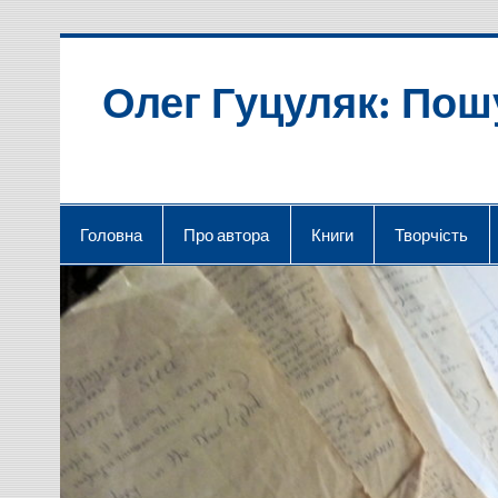
Skip
to
content
Олег Гуцуляк: Пош
Головна
Про автора
Книги
Творчість