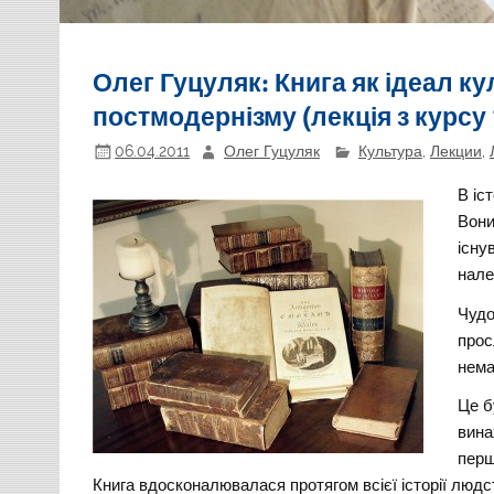
Олег Гуцуляк: Книга як ідеал кул
постмодернізму (лекція з курсу
06.04.2011
Олег Гуцуляк
Культура
,
Лекции
,
В іс
Вони
існу
нале
Чудо
прос
нема
Це б
вина
перш
Книга вдосконалювалася протягом всієї історії людст