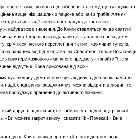
», але не тому, що вона під забороною, а тому, що тут думають
 цінена вище, ніж шашлик з пацюка або чай з грибів. Але як
еходить від стадії «первісного ладу» до кастового
у ж набува нове значення. До Книги ставляться як до святині,
кий загинув. І дорослі передавали це ставлення своїм дітям,
ту, крім нескінченого переплетіння тісних і жахливих тунелів,
ься на панацею від бід людства, на Спасителя. Герой-Посланець
ає характеру казкового «магічного предмету» і знайти її те ж
нен відчути її. Вона прихована від всіх».
 примушує людину думати, пов’язує людину з духовною пам’ятю
, надії, сподівання, завдяки книзі можна відкрити в людині те,
нига пробуджує прагнення до активного пізнання,
 який дарує людині книга, не забирає у людини внутрішньої
ь: «Ви можете закрити книгу і сказати їй: «Почекай». Ви її
ого духу, Книга завжди протистоїть антиідеалам, вона