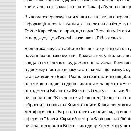
книги, але в це важко повірити. Така фабульна своєр
З часом зосереджується увага не тільки на сакраль
інформації, її роль в культурі. І не останнє місце т
Томас Карлейль говорив, що сама “Всесвітня історі
стверджує, що «Всесвіт називають Бібліотекою».
Бібліотека існує ab aeterno (вічно), бо у вічності с
нема двох однакових книг. Кожна з них унікальна, не
завдана їй людиною, буде жалюгідно мала… Крім тог
в деякому шестиграннику стоїть книга, що вміщує суть
став схожий до Бога”. Реальне і фантастичне відобр
перетікають один в одного, як ходи в лабіринті: «В
походження Бібліотеки (Всесвіту) і часу» – тільки Л
нишпорять по “Вавілонській бібліотеці” (епітет всесві
зібрання”) в пошуках Книги, Людини Книги, чи, можли
метафоричність Борхеса ставить в один ряд три понят
сферичної Книги. Скритий центр «Вавілонської біблі
читача розглядати Всесвіт як єдину Книгу, котру по