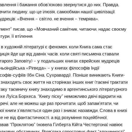
кавлення і бажання обов’язково звернутися до них. Правда,
чити людину, що це ілюзія, самообман нашої цивілізації.
дреців: «Вчення – світло, не вчення – темрява».
мент” писав, що «Мовчазний самітник, читаючи, надає своєму
ури, її втілення.
 в художній літературі є феномен, коли Книга сама стає
иція йде ще від давніх часів, коли святі письмена ставали
тарого Заповіту) – у подальших книгах єврейских мудреців
ьоіндійська «Рігведа» – у книгах філософів Індії
фів-суфіїв (Ібн Сіна, Сухраварді). Пізніше виникають Книги-
і знаходять своє життя на сторінках інших книг (таємні трактати
на таку таємничу книгу знаходимо в аргентинського літературного
хе Луїса Борхеса. “Книгу піску” неможливо двічі відкрити на
ві речі, але не можеш ще раз прочитати, щоб запам’ятати, чи
ї книги з’являється один раз і зникає назавжди. Слова в книзі
ле не від фантастичності, а від розуміння поцейбічної,
звав “Проклятою” (новела Гілберта Кійта Честертона) навіює
агадкових обставинах. Розв’язка спростовує факт “злочинності”