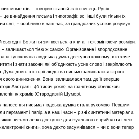
вих моментів, – говорив станній «літописець Русі»,
це винайдення письма і типографії; всі інші були тільки їх
й світ, – особливо в наш час, за грандіозних успіхів розуму»
 й сьогодні. Бо життя змінюється, а книга, теж змінюючи розміри,
ті, – залишається тією ж самою. Організоване і впорядковане
ована і упакована людська думка доступна кожному, хто хоче
итати і знати закони, які об’єднюють усне слово і закріплюють
. Дуже довго в історії людства письмо залишалося строго
я свого виникнення. Вона залишалася там, де її вперше
орії Австралії, 40 тисяч років), на гранітному обеліскові
склепіння храмів (Стародавній Шумер).
 для нанесення письма людська думка стала рухомою. Першим
 пергамент і папір, а в наші часи – різні синтетичні матеріали.
 яких письмо легко доступне для ізуального сприйняття і легк
«електронні книги», хоча дехто засумнівався – чи є вони тепер