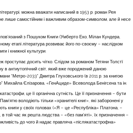
 літературі, можна вважати написаний в 1953 р. роман Рея
є не лише самостійним і важливим образом-символом, але й несе
 пов’язаний з Пошуком Книги (Умберто Еко, Мілан Кундера,
ому етапі література розвиває його по-своєму – наслідком
ги і книжної культури.
теж проступає досить чітко. Слідом за романом Тетяни Толстї
у в антиутопічний світ, який вже породжений даною
омани “Метро-2033” Дмитра Глуховського (в 2011 р. за книгою
кар” Михайла Єлізарова, «ГенАциде» Всеволода Бенігсена та ін.
катастрофи, це її органічна сутність. Це її призначення – бути
Пам’ятю володіють тільки «хранителі книг», які заборонені у
ають книги у своїх головах («Я – це «Республіка» Платона, –
 в той час як решта людства – «без пам’яті», їх призначення –
можливість до чого й надає правляча «післякатастрофна»