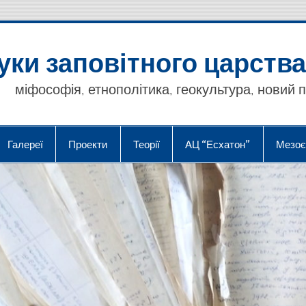
уки заповітного царства
міфософія, етнополітика, геокультура, новий 
Галереї
Проекти
Теорії
АЦ “Есхатон”
Мезоє