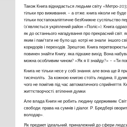
Також Книга відкидається людьми світу «Метро-2033
тільки про виживання, – а отже, книга ніколи не буде
тільки постапокаліптичне безКнижне суспільство пер
(з’являється укріплений район «Поліс»), Книга одраз
як до останнього нагадування про прекрасний світ, я
яким і пам’тати не було що, котрі не знали іншого сві
коридорів і переходів. Зрештою, Книга перетворюєт
повинен знайти Книгу, яка підкаже вихід. Вона набув
можна особливим чином? «Як я її знайду?» – «Ти пови
Книга не тільки несе у собі знання, але вона ще й
тисячоліть. За кожною книгою стоїть людина, її думки
чого не помітив під час автоматичного сприйняття. К
життєтворчості, втілення думки.
Але влада Книги не робить людину одержимим. Світ,
свободи, права на сумнів і діалог. Р. Бредбері оворит
володар».
Як предмет ідеальний, приналежний до сфери людськ