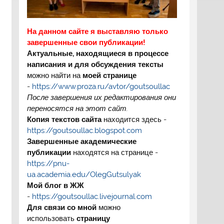
На данном сайте я выставляю только
завершенные свои публикации!
Актуальные, находящиеся в процессе
написания и для обсуждения тексты
можно найти на
моей странице
-
https://www.proza.ru/avtor/goutsoullac
После завершения их редактирования они
переносятся на этот сайт.
Копия текстов сайта
находится здесь -
https://goutsoullac.blogspot.com
Завершенные академические
публикации
находятся на странице -
https://pnu-
ua.academia.edu/OlegGutsulyak
Мой блог в ЖЖ
-
https://goutsoullac.livejournal.com
Для связи со мной
можно
использовать
страницу