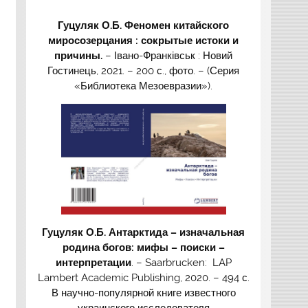
Гуцуляк О.Б. Феномен китайского
миросозерцания : сокрытые истоки и
причины.
– Івано-Франківськ : Новий
Гостинець, 2021. – 200 с., фото. – (Серия
«Библиотека Мезоевразии»).
Гуцуляк О.Б. Антарктида – изначальная
родина богов: мифы – поиски –
интерпретации
. – Saarbrucken: LAP
Lambert Academic Publishing, 2020. – 494 с.
В научно-популярной книге известного