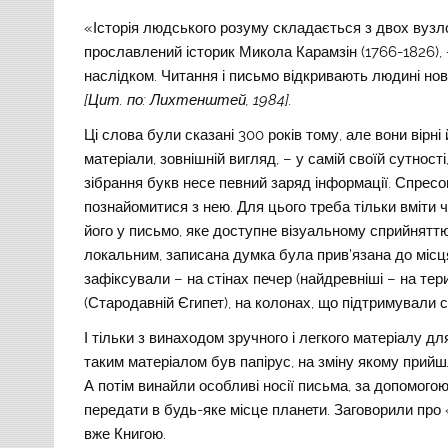
«Історія людського розуму складається з двох вузло
прославлений історик Микола Карамзін (1766-1826), – 
наслідком. Читання і письмо відкривають людині нови
[Цит. по: Лихтенштей
, 1984
]
.
Ці слова були сказані 300 років тому, але вони вірні
матеріали, зовнішній вигляд, – у самій своїй сутнос
зібрання букв несе певний заряд інформації. Спрес
познайомитися з нею. Для цього треба тільки вміти ч
його у письмо, яке доступне візуальному сприйняттю
локальним, записана думка була прив’язана до місц
зафіксували – на стінах печер (найдревніші – на терит
(Стародавній Єгипет), на колонах, що підтримували 
І тільки з винаходом зручного і легкого матеріалу
таким матеріалом був папірус, на зміну якому прийшли
А потім винайли особливі носії письма, за допомогою
передати в будь-яке місце планети. Заговорили про 
вже Книгою.