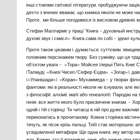
інші стовпми світової літератури, пробуджуючи заці
дехто з вчених вважає, що книжка ніколи не може нав
Проте… ми більше погодимося із висловом древніх му
Стефан Малларме у праці “Книга – духовный инстру
духові звук і смисл». Книга сама по собі – ідеал культ
Проте також цікавим і, думається, суттєвим, явищем
головним персонажем твору. Без сумніву, що ця трад
об’єктом уваги – «Тора» Мойсея (перші Пять Книг С
(Талмуді, «Книзі Чисел/Сефер Єціра», «Зогар»), давн
(«Упанішади»), «Коран» Мухаммеда – у творах філосо
фантоми, які в реальності ніколи не існували, але як
з філософії, алхімії, магії або генеалогії). Пародію 
генія, все життя якого було присвячене книгам, – Хор
одній і тій сторінці. Ти читаєш в ній про дуже важли
переконатись в прочитаному. Кожна сторінка містично
течуть, як пісок крізь пальці. Тобі стає моторошно, а
усвідомленої метафори. Ще одна книга, яку автор на
жах. Кожен, хто її відкриває, гине, або зникає при з