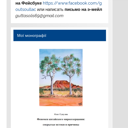
на
Фейсбуке
https://www.facebook.com/g
outsoullac
или написать
письмо на э-мейл
guttasolis69@gmail.com
Мої монографії