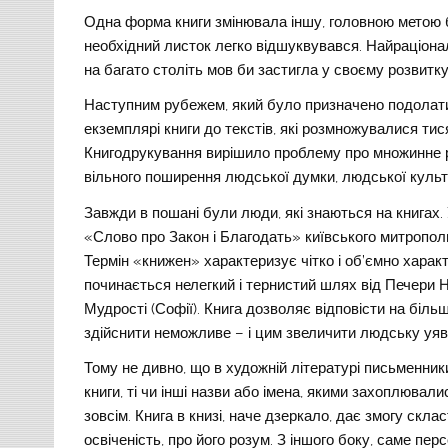
Одна форма книги змінювала іншу, головною метою б
необхідний листок легко відшуквувався. Найраціона
на багато століть мов би застигла у своєму розвитку
Наступним рубежем, який було призначено подолати 
екземплярі книги до текстів, які розмножувалися ти
Книгодрукування вирішило проблему про множинне р
вільного поширення людської думки, людської культ
Завжди в пошані були люди, які знаються на книгах.
«Слово про Закон і Благодать» київського митрополи
Термін «книжен» характеризує чітко і об’ємно харак
починається нелегкий і тернистий шлях від Печери 
Мудрості (Софії). Книга дозволяє відповісти на більш
здійснити неможливе – і цим звеличити людську уяв
Тому не дивно, що в художній літературі письменники
книги, ті чи інші назви або імена, якими захоплювали
зовсім. Книга в книзі, наче дзеркало, дає змогу склас
освіченість, про його розум. З іншого боку, саме пер