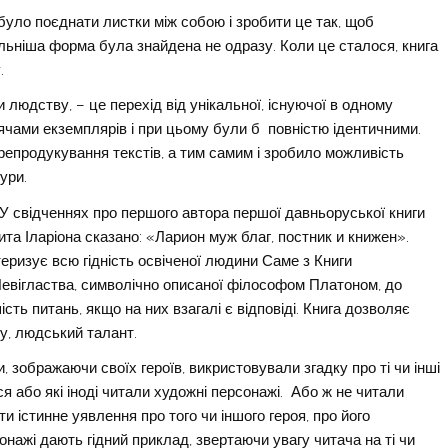
уло поєднати листки між собою і зробити це так, щоб
льніша форма була знайдена не одразу. Коли це сталося, книга
.
людству, – це перехід від унікальної, існуючої в одному
сячами екземплярів і при цьому були б повністю ідентичними.
епродукування текстів, а тим самим і зробило можливість
ури.
 У свідченнях про першого автора першої давньоруської книги
та Іларіона сказано: «Ларион муж благ, постник и книжен».
теризує всю гідність освіченої людини Саме з Книги
Невігластва, символічно описаної філософом Платоном, до
ість питань, якщо на них взагалі є відповіді. Книга дозволяє
у, людський талант.
, зображаючи своїх героїв, викристовували згадку про ті чи інші
ся або які іноді читали художні персонажі. Або ж не читали
ти істинне уявлення про того чи іншого героя, про його
сонажі дають гідний приклад, звертаючи увагу читача на ті чи