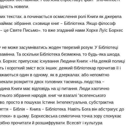
ідність новели.
них текстах, а починається осмислення ролі Книги як джерела
ут займає зібрання, сховище книг – Бібліотека. Якщо філософ
я – це Святе Письмо», то вже згаданий нами Хорхе Луїс Борхес
віту не може засумніватись жоден тверезий розум. У Бібліотеці
замінна. Та оскільки Бібліотека безмежна, то будь-яка шкода,
о, Борхес припускає існування Людини Книги: «На деякій полиці
 і короткий зміст всіх інших: деякий бібліотекар прочитав її і
ажаються один в одному, як в дзеркалах, або непомітно
сі чекали розкриття двох головних таємниць людства –
юдина Книги має відповідь на ці питання. Люди хаотично
тнього зібрання народів, книг чи взагалі “вселенського
во, просто в пошуках Істини. Інтелектуальна, субстрактна
тя – Біблія – Книга – Бібліотека. Навіть Бога він абстрагує до
отеки» в цьому. Борхесівська семіотична точка зору спонукає
трібно прочитати й розшифрувати. Всесвіт і культура