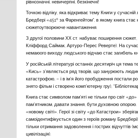
рівнозначні, невичерпні, безкінечні!
Точкою відліку, яка відкриває тему Книги у сучасній
Бредбері «451º за Фаренгейтом”, в якому книга ста
сюжетоутворююче навантаження.
З другої половини ХХ ст. набуває поширення сюжет,
Кліффорд Саймак, Артуро-Перес Реверте). На сучасн
немаюого виходу людського відчаю стає загибель кни
У російській літературі останніх десятиріч ця тема 
«Кись» з’являється ряд творів, що занурюють людин
катастрофою, – і в ім’я його пробудження постали р
знято фільм і створено комп’ютерну гру), “Бібліоте
Книга стає символом пам’яті не тільки про світ «до» 
пам’ятником, давати знання, бути духовною опорою. 
«новому світі». Герої зі світу «до Катастрои» зберіг
самоідентифікується один з героїв роману Бредбері),
тільки отримання задоволення і гострих відчуттів (
цивілізація).