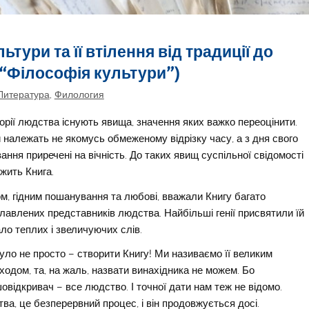
ьтури та її втілення від традиції до
 “Філософія культури”)
Литература
,
Филология
торії людства існують явища, значення яких важко переоцінити.
 належать не якомусь обмеженому відрізку часу, а з дня свого
вання приречені на вічність. До таких явищ суспільної свідомості
жить Книга.
м, гідним пошанування та любові, вважали Книгу багато
лавлених представників людства. Найбільші генії присвятили їй
ло теплих і звеличуючих слів.
уло не просто – створити Книгу! Ми називаємо її великим
ходом, та, на жаль, назвати винахідника не можем. Бо
овідкривач – все людство. І точної дати нам теж не відомо.
ва, це безперервний процес, і він продовжується досі.