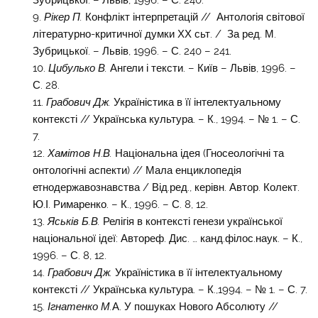
Зубрицької. – Львів, 1996. – С. 240.
Рікер П.
Конфлікт інтерпретацій // Антологія світової
літературно-критичної думки ХХ сьт. / За ред. М.
Зубрицької. – Львів, 1996. – С. 240 – 241.
Цибулько В.
Ангели і тексти. – Київ – Львів, 1996. –
С. 28.
Грабович Дж.
Україністика в її інтелектуальному
контексті // Українська культура. – К., 1994. – № 1. – С.
7.
Хамітов Н
.
В.
Національна ідея (Гносеологічні та
онтологічні аспекти) // Мала енциклопедія
етнодержавознавства / Від.ред., керівн. Автор. Колект.
Ю.І. Римаренко. – К., 1996. – С. 8, 12.
Яськів Б.В.
Релігія в контексті генези української
національної ідеї: Автореф. Дис. … канд.філос.наук. – К.,
1996. – С. 8, 12.
Грабович Дж.
Україністика в її інтелектуальному
контексті // Українська культура. – К.,1994. – № 1. – С. 7.
Ігнатенко М.
А. У пошуках Нового Абсолюту //