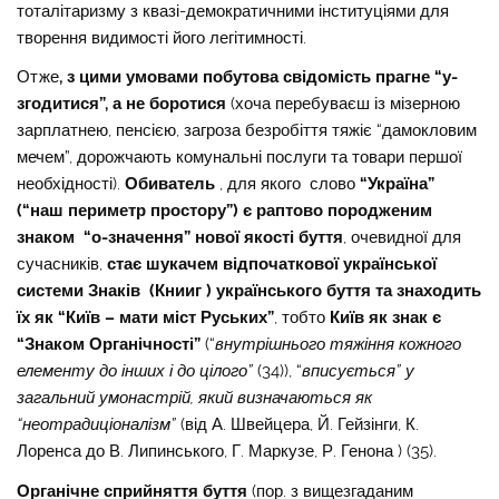
тоталітаризму з квазі-демократичними інституціями для
творення видимості його легітимності.
Отже
, з цими умовами побутова свідомість прагне “у-
згодитися”, а не боротися
(хоча перебуваєш із мізерною
зарплатнею, пенсією, загроза безробіття тяжіє “дамокловим
мечем”, дорожчають комунальні послуги та товари першої
необхідності).
Обиватель
, для якого слово
“Україна”
(“наш периметр простору”) є раптово породженим
знаком “о-значення” нової якості буття
, очевидної для
сучасників,
стає шукачем відпочаткової української
системи Знаків (Книиг ) українського буття та знаходить
їх як “Київ – мати міст Руських”
, тобто
Київ як знак є
“Знаком Органічності”
(“
внутрішнього тяжіння кожного
елементу до інших і до цілого”
(34)), “
вписується” у
загальний умонастрій, який визначаються як
“неотрадиціоналізм”
(від А. Швейцера, Й. Гейзінги, К.
Лоренса до В. Липинського, Г. Маркузе, Р. Генона ) (35).
Органічне сприйняття буття
(пор. з вищезгаданим