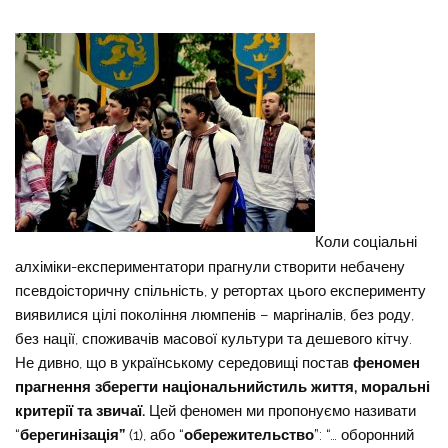
Коли соціальні
алхіміки-експериментатори прагнули створити небачену
псевдоісторичну спільність, у ретортах цього експерименту
виявилися цілі покоління люмпенів – маргіналів, без роду,
без нації, споживачів масової культури та дешевого кітчу.
Не дивно, що в українському середовищі постав
феномен
прагнення зберегти національнийстиль життя, моральні
критерії та звичаї.
Цей феномен ми пропонуємо називати
“
берегинізація”
(1), або “
обережительство
”: “… оборонний