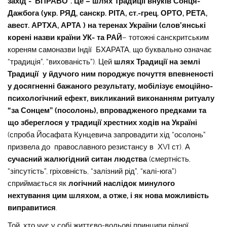
захід -“ВПРАВО”. Це – шлях Традиції внуків Сонця-
Дажбога (укр. РЯД, санскр. РІТА, ст.-грец. ОРТО, РЕТА,
авест. АРТХА, АРТА ) на теренах України (слов’янські
корені назви країни УК- та РАЙ
– тотожні санскритським
кореням самоназви Індії БХАРАТА, що буквально означає
“традиція”, “вихованість”). Цей
шлях Традиції на землі
Традиції у йдучого ним породжує почуття впевненості
у досягненні бажаного результату, мобілізує емоційно-
психологічний ефект, викликаний виконанням ритуалу
“за Сонцем” (посолонь), впровадженого предками та
що збереглося у традиції хрестних ходів на Україні
(спроба Йосафата Кунцевича запровадити хід “осолонь”
призвела до православного резистансу в ХVІ ст). А
сучасний жалюгідний ситан людства
(смертність,
“зіпсутість”, гріховність, “залізний рід”, “калі-юга”)
сприймається як
логічний наслідок минулого
нехтування цим шляхом, а отже, і як нова можливість
виправитися
.
Той, хто чує у собі життєво-вольові принципи рідної