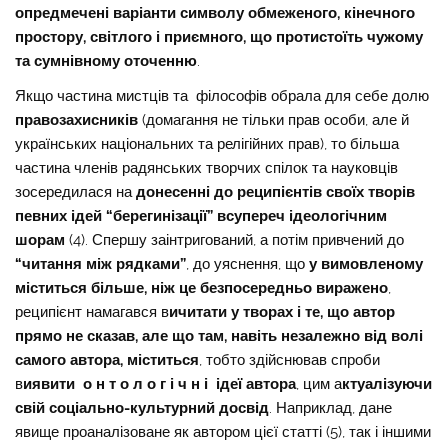
опредмечені варіанти символу обмеженого, кінечного
простору, світлого і приємного, що протистоїть чужому
та сумнівному оточенню
.
Якщо частина мистців та філософів обрала для себе долю
правозахисників
(до
магання не тільки прав особи, але й
українських національних та релігійних прав), то більша
частина членів радянських творчих спілок та науковців
зосередилася на
донесенні до реципієнтів своїх творів
певних ідей “берегинізації” всупереч ідеологічним
шорам
(4). Спершу заінтригований, а потім привчений до
“читання між рядками”
, до уяснення, що
у вимовленому
міститься більше, ніж це безпосередньо виражено
,
реципієнт намагався в
ичитати у творах і те, що автор
прямо не сказав, але що там, навіть незалежно від волі
самого автора, міститься
, тобто здійснював спроби
в
иявити о н т о л о г і ч н і ідеї автора
, цим а
ктуалізуючи
свій соціально-культурний досвід
. Наприклад, дане
явище проаналізоване як автором цієї статті (5), так і іншими