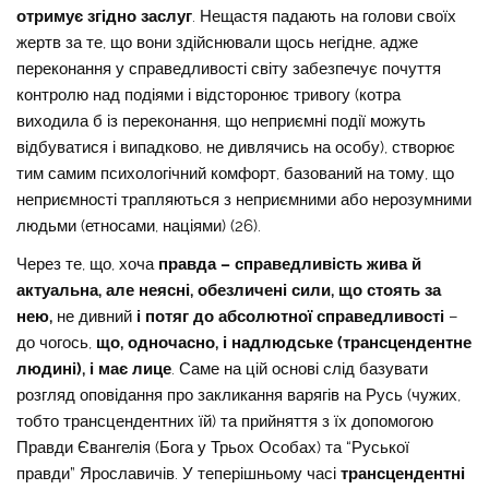
отримує згідно заслуг
. Нещастя падають на голови своїх
жертв за те, що вони здійснювали щось негідне, адже
переконання у справедливості світу забезпечує почуття
контролю над подіями і відсторонює тривогу (котра
виходила б із переконання, що неприємні події можуть
відбуватися і випадково, не дивлячись на особу), створює
тим самим психологічний комфорт, базований на тому, що
неприємності трапляються з неприємними або нерозумними
людьми (етносами, націями) (26).
Через те, що, хоча
правда – справедливість жива й
актуальна, але неясні, обезличені сили, що стоять за
нею,
не дивний
і потяг до абсолютної справедливості
–
до чогось,
що, одночасно, і надлюдське (трансцендентне
людині), і має лице
. Саме на цій основі слід базувати
розгляд оповідання про закликання варягів на Русь (чужих,
тобто трансцендентних їй) та прийняття з їх допомогою
Правди Євангелія (Бога у Трьох Особах) та “Руської
правди” Ярославичів. У теперішньому часі
трансцендентні