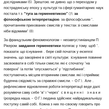
дослідниками (6). Зрештою, не дивно, що з переходом у
пострадянську епоху у культурі та сфері гуманітарних наук
постала т.з.
“туга за герменевтикою”
(7),
за
філософською інтерпретацією
, за філософським “…
прочитанням прихованих смислів у текстах зі смислами
ніби відомими” (8).
За французьким феноменологом – неоавгустиніанцем П.
Рікером,
завдання герменевтики
полягає у тому, щоб “…
показати, що існування … бере свій початок у екзегезі
значень, що закорінені в світі культури; існування повинне
засвоювати в собі тільки смисли, які є спочатку “на
поверхні” (а потім “опускаються” у “підглибиння”,
поступаючись місцем вторинним смислам, які і сприймає
буденна свідомість за справжні смисли, – О.Г.)… Але …
рефлексивне відновлення роботи інтерпретації веде далі:
розуміючи саму себе “в” і “через” с в я щ е н н і з н а к и
(розрядка наша, – О.Г.) людина здійснює найрадикальнішу
поступку самій собі… Кожна з них по-своєму говорить про