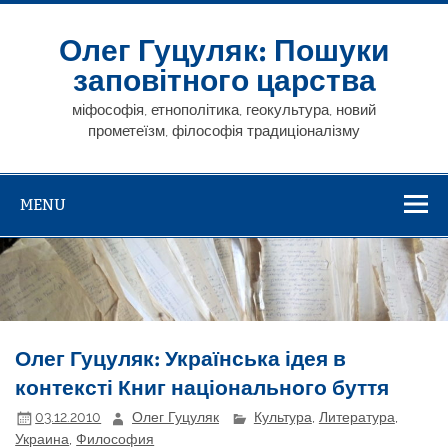
Skip
to
content
Олег Гуцуляк: Пошуки
заповітного царства
міфософія, етнополітика, геокультура, новий
прометеїзм, філософія традиціоналізму
MENU
Олег Гуцуляк: Українська ідея в
контексті Книг національного буття
03.12.2010
Олег Гуцуляк
Культура
,
Литература
,
Украина
,
Философия