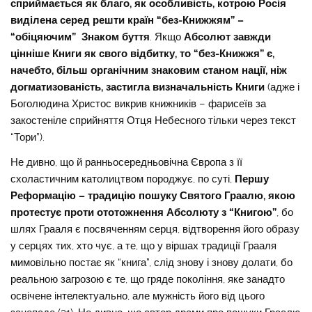
сприймається як благо, як особливість, котрою Росія
виділена серед решти країн “без-Книжжям” –
“обіцяючим” Знаком буття
. Якщо
Абсолют завжди
цінніше Книги як свого відбитку, то “без-Книжжя” є,
начебто, більш органічним знаковим станом нації, ніж
догматизованість, застигла визначальність Книги
(адже і
Боголюдина Христос викрив книжників – фарисеїв за
закостеніле сприйняття Отця Небесного тільки через текст
“Тори”).
Не дивно, що й ранньосередньовічна Європа з її
схоластичним католицтвом породжує, по суті,
Першу
Реформацію – традицію пошуку Святого Граалю, якою
протестує проти ототожнення Абсолюту з “Книгою”
, бо
шлях Грааля є посвяченням серця, відтворення його образу
у серцях тих, хто чує, а те, що у віршах традиції Грааля
мимовільно постає як “книга”, слід знову і знову долати, бо
реальною загрозою є те, що гряде покоління, яке занадто
освічене інтелектуально, але мужність його від цього