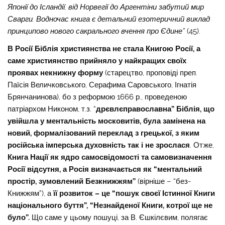
Японії до Ісландії, від Норвегії до Аргентіни забутий мир
Сварги. Водночас книга є детальний езотеричний виклад
принципово нового сакрального вчення про Єдине”
(45).
В Росії Біблія християнства не стала Книгою Росії, а
саме християнство прийняло у найкращих своїх
проявах некнижну форму
(старецтво, проповіді преп.
Паїсія Величковського, Серафима Саровського, Ігнатія
Брянчанинова), бо з реформою 1666 р., проведеною
патріархом Никоном, т.з. “
дрєвлєправославна” Біблія, що
увійшла у ментальність московитів, була замінена на
новий, формалізований переклад з грецької, з яким
російська імперська духовність так і не зрослася
. Отже,
Книга Нації як ядро самосвідомості та самовизначення
Росії відсутня, а Росія визначається як “ментальний
простір, зумовлений Безкнижжям”
(вірніше – “без-
Книжжям”), а
її розвиток – це “пошук своєї Істинної Книги
національного буття”, “Незнайденої Книги, котрої ще не
було”.
Що саме у цьому пошуці, за В. Єшкілєвим, полягає