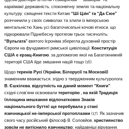
караїмам) державність, споконвічну землю та національну
культуру; священні тексти Китаю
“Ші Цзін” та “Да Сюе”
розччинили у своїх символах та злили із імперською
ментальністю Хань усі багаточисельні кочові етноси, що
підкорювали Піднебесну протягом трьох тисячоліть;
“Вульгата” с
вятого Ієроніма зберегла духовний простір
Європи на фундаменті римської цивілізації;
Конституція
США є ерзац-Книгою
, за допомогою якої на Багатокнижній
території США йде змішання націй тощо (16).
Щодо
теренів Русі (України, Білорусії та Московії)
знаменним вважається, згідно з твердженням культуролога
В. Єшкілєва
,
відсутність на даний момент “Книги”
:
східні слов’яни освоювали
територію , на якій
Традиція
(площина мешкання відпочаткових Знаків
національного буття) ще перебувала у стані
язичницької не-імперської протоплазми
(17). Як зазначив
свого часу російський філософ В. Соловйов,
християнство
зовсім не витіснило язичництво:
найдавніші вірування,