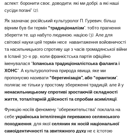
аспект: боронити своє, доводити, які ми добрі, а які наші
сусіди погані” (2).
Як зазначає російський культуролог П. Гуревич, більш
вірним був би термін
“традиціоналізм
”, тобто прагнення
зберегти те, що набуто людиною, нацією (3). Але для
світової науки цей термін несе навантаження войовничості
та насильницького спротиву ще з часів громадянської війни
в Іспанії 30-х рр., коли франкістська партія офіційно
іменувалася “
Іспанська традиціоналістська фаланга і
ХОНС
”. А культурологічна природа явища, яке ми
пропонуємо називати
“берегинізація”, або “орантизм
”,
полягає не тільки у простому збереженні традицій, але й у
ненасильницькому спротиві зростаючій складності
життя, тоталітарній дійсності та спробам асиміляці
ї.
Функцію носіїв феномену “обережительства” поклала на
себе
українська інтелігенція переважно селянського
походження
,
для якої
селянин як носій національної
самоідентичності та звитяжного духу
не є істотою