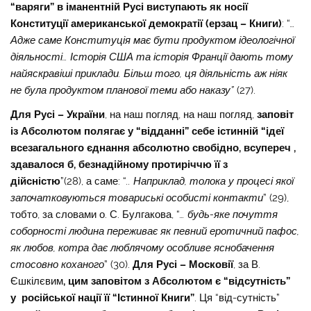
“варяги” в іманентній Русі виступають як носії
Конституції американської демократії (ерзац – Книги)
: “
…
Адже саме Конституція має бути продуктом ідеологічної
діяльності… Історія США та історія Франції дають тому
найяскравіші приклади. Більш того, ця діяльність аж ніяк
не була продуктом планової теми або наказу”
(27).
Для Русі – України
, на наш погляд, на наш погляд,
заповіт
із Абсолютом полягає у “відданні” себе істинній “ідеї
всезагального єднання абсолютно свобідно, всупереч ,
здавалося б, безнадійному протиріччю її з
дійсністю
”(28), а саме: “
.. Наприклад, толока у процесі якої
започатковуються товариські особисті контакти
” (29),
тобто, за словами о. С. Булгакова, “
… будь-яке почуття
соборності людина переживає як певний еротичний пафос,
як любов, котра дає люблячому особливе яснобачення
стосовно коханого
” (30).
Для Русі – Московії
, за В.
Єшкілєвим
, цим заповітом з Абсолютом є “відсутність”
у російської нації її “Істинної Книги”
. Ця “від-сутність”