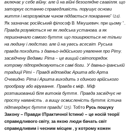
включає у себе війну, але й на війні безоглядне свавілля, що
заторкує останню справедливість, порушує основи
життя і незрозумілим чином піддається покаранню
” (24).
Як зазначає російський філософ В. Мікушевич, при цьому “
…
Правда розуміється не як людська установа, а як
першоначало самого буття, що поширюється не тільки
на людину і людство, але й на увесь всесвіт. Руська
правда походить з давньо-індійського уявлення про Ріту,
засвідчену Ведами. Ріта – це вищий світопорядок,
котрому підпорядковуються самі боги… У давньо-іранській
традиції Ріті – Правді відповідає Аршта або Арта.
Очевидно, Ріта і Аршта виходить з єдиного арійського
прообразу або вірування… Правда є міф… Міф
розташований біля витоків буття… Правда засвідчує не
просту наявність , а вищу осмисленість буття, істина
підтверджує буття правди
” (25). Тобто
Русь пошуку
Закону – Правди (Практичної Істини) – це носій теорії
справедливого світу, за якою люди бачать світ
справедливим і чесним місцем , у котрому кожен