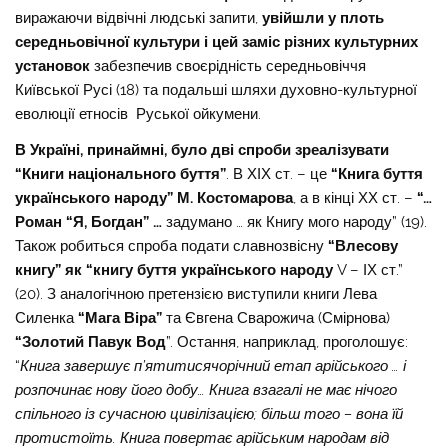
виражаючи відвічні людські запити,
увійшли у плоть
середньовічної культури і цей заміс різних культурних
установок
забезпечив своєрідність середньовіччя
Київської Русі (18) та подальші шляхи духовно-культурної
еволюції етносів Руської ойкумени.
В Україні, принаймні, було дві спроби зреалізувати
“Книги національного буття”
. В ХІХ ст. – це
“Книга буття
українського народу” М. Костомарова
, а в кінці ХХ ст. –
“…
Роман “Я, Богдан” …
задумано … як Книгу мого народу” (19).
Також робиться спроба подати славнозвісну
“Влесову
книгу” як “книгу буття українського народу
V – ІХ ст.”
(20). З аналогічною претензією виступили книги Лева
Силенка
“Мага Віра”
та Євгена Сварожича (Смірнова)
“Золотий Павук Вод
”. Остання, наприклад, проголошує:
“
Книга завершує п’ятитисячорічний етап арійського … і
розпочинає нову його добу… Книга взагалі не має нічого
спільного із сучасною цивілізацією; більш того – вона їй
протистоїть. Книга повертає арійським народам від