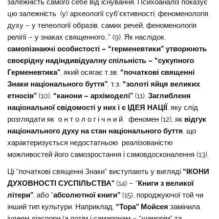
залежність самого себе від існування. Психоаналіз показує
цю залежність (у) археології суб’єктивності, феноменологія
духу – у телеології образів, самих речей, феноменологія
релігії – у знаках священного…” (9). Як наслідок,
самопізнаючі особистості – “герменевтики” утворюють
своєрідну надіндивідуалну спільність – “сукупного
Герменевтика”
, який осягає т.зв.
“початкові священні
Знаки національного буття”
, т.з.
“золоті яйця великих
етносів”
(10),
“канони – архімоделі”
(11).
Заглибленя
національної свідомості у них і є ІДЕЯ НАЦІЇ
, яку слід
розглядати як о н т о л о г і ч н и й феномен (12), як
відгук
національного духу на стан національного буття
, що
характеризується недостатньою реалізованістю
можливостей його самозростання і самовдосконалення (13).
Ці “початкові священні Знаки” виступають у вигляді
“ІКОНИ
ДУХОВНОСТІ СУСПІЛЬСТВА”
(14) – “
Книги з великої
літери”
, або “
абсолютної книги”
(15), породжуючої той чи
інший тип культури. Наприклад,
“Тора” Мойсея
замінила
іудеям діаспори (а потім і самарянам – “шаморім” та