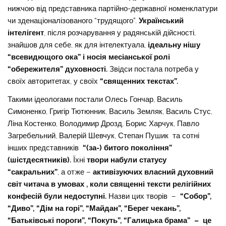
нижчою від представника партійно-державної номенклатури
чи зденаціоналізованого “трудящого”.
Український
інтелігент
, після розчарування у радянській дійсності,
знайшов для себе, як для інтелектуала,
ідеальну нішу
“всевидющого ока” і носія месіанської ролі
“обережителя” духовності.
Звідси постала потреба у
своїх авторитетах, у своїх
“священних текстах”.
Такими ідеологами постали Олесь Гончар, Василь
Симоненко, Григір Тютюнник, Василь Земляк, Василь Стус,
Ліна Костенко, Володимир Дрозд, Борис Харчук, Павло
Загребельний, Валерій Шевчук, Степан Пушик та сотні
інших представників
“(за-) битого покоління”
(шістдесятників).
Їхні
твори набули статусу
“сакральних”
, а отже –
активізуючих власний духовний
світ читача в умовах , коли священні тексти релігійних
конфесій були недоступні.
Назви цих творів –
“Собор”,
“Диво”, “Дім на горі”, “Майдан”, “Берег чекань”,
“Батьківські пороги”, “Покуть”, “Галицька брама” – це