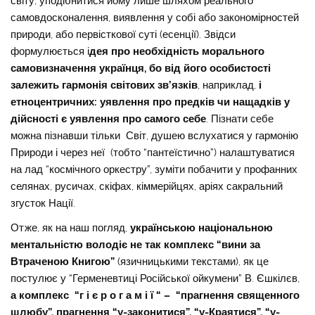
світу, уподібнитися йому лише шляхом реального
самовдосконалення, виявлення у собі або закономірностей
природи, або первісткової суті (есенції). Звідси
формулюється і
дея про необхідність морального
самовизначення українця, бо від його особистості
залежить гармонія світових зв’язків
, наприклад,
і
етноцентричних: уявлення про предків чи нащадків у
дійсності є уявлення про самого себе
. Пізнати себе
можна пізнавши тільки Світ, душею вслухатися у гармонію
Природи і через неї (тобто “пантеїстично”) налаштуватися
на лад “космічного оркестру”, зуміти побачити у профанних
селянах, русичах, скіфах, кіммерійцях, аріях сакральний
згусток Нації.
Отже, як на наш погляд,
українською національною
ментальністю володіє не так комплекс “вини за
Втраченою Книгою”
(язичницькими текстами), як це
постулює у “Герменевтиці Російської ойкумени” В. Єшкілєв,
а комплекс “г і є р о г а м і ї “ – “прагнення священного
шлюбу”, прагнення “у-законитися”, “у-Краятися”, “у-