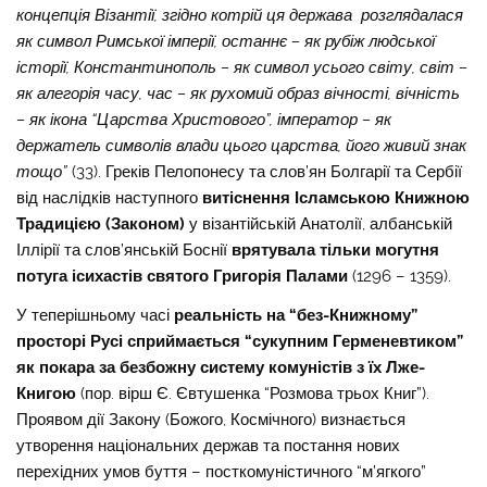
концепція Візантії, згідно котрій ця держава розглядалася
як символ Римської імперії, останнє – як рубіж людської
історії, Константинополь – як символ усього світу, світ –
як алегорія часу, час – як рухомий образ вічності, вічність
– як ікона “Царства Христового”, імператор – як
держатель символів влади цього царства, його живий знак
тощо”
(33). Греків Пелопонесу та слов’ян Болгарії та Сербії
від наслідків наступного
витіснення Ісламською Книжною
Традицією (Законом)
у візантійській Анатолії, албанській
Іллірії та слов’янській Боснії
врятувала тільки могутня
потуга ісихастів святого Григорія Палами
(1296 – 1359).
У теперішньому часі
реальність на “без-Книжному”
просторі Русі сприймається “сукупним Герменевтиком”
як покара за безбожну систему комуністів з їх Лже-
Книгою
(пор. вірш Є. Євтушенка “Розмова трьох Книг”).
Проявом дії Закону (Божого, Космічного) визнається
утворення національних держав та постання нових
перехідних умов буття – посткомуністичного “м’ягкого”