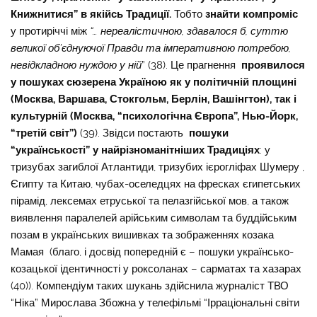
Книжнитися” в якійсь Традиції.
Тобто
знайти компроміс
у протиріччі між
“… нереалістичною, здавалося б, суттю
великої об’єднуючої Правди та імперативною потребою,
невідкладною нуждою у ній
” (38). Це прагнення
проявилося
у пошуках сюзерена Україною як у політичній площині
(Москва, Варшава, Стокгольм, Берлін, Вашінгтон), так і
культурній (Москва, “психологічна Європа”, Нью-Йорк,
“третій світ”)
(39). Звідси постають
пошуки
“українськості” у найрізноманітніших Традиціях
: у
тризубах загиблої Атлантиди, тризубих ієрогліфах Шумеру ,
Єгипту та Китаю, чубах-оселедцях на фресках єгипетських
пірамід, лексемах етруської та пелазгійської мов, а також
виявлення паралелей арійським символам та буддійським
позам в українських вишивках та зображеннях козака
Мамая (благо, і досвід попередній є – пошуки українсько-
козацької ідентичності у роксоланах – сарматах та хазарах
(40)). Компендіум таких шукань здійснила журналіст ТВО
“Ніка” Мирослава Збожна у телефільмі “Ірраціональні світи