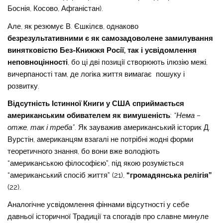
Боснія, Косово, Афганістан).
Але, як резюмує В. Єшкілєв, однаково
безрезультативними є як самозадоволене замилування
винятковістю Без-Книжжя Росії, так і усвідомлення
неповноцінності
, бо ці дві позиції створюють ілюзію межі,
вичерпаності там, де логіка життя вимагає пошуку і
розвитку.
Відсутність Істинної Книги у США сприймається
американським обивателем як вимушеність
:
“Нема –
отже, так і треба”
. Як зауважив американський історик Д.
Вурстін, американцям взагалі не потрібні жодні форми
теоретичного знання, бо вони вже володіють
“американською філософією”, під якою розуміється
“американський спосіб життя” (21),
“громадянська релігія”
(22).
Аналогічне усвідомлення фіннами відсутності у себе
давньої історичної Традиції та спогадів про славне минуле