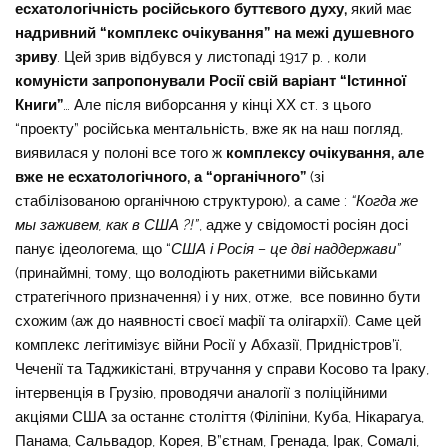
есхатологічність російського буттєвого духу,
який має
надривний “комплекс очікування” на межі душевного
зриву
. Цей зрив відбувся у листопаді 1917 р. , коли
комуністи запропонували Росії свій варіант “Істинної
Книги”
… Але після виборсання у кінці ХХ ст. з цього
“проекту” російська ментальність, вже як на наш погляд,
виявилася у полоні все того ж
комплексу очікування, але
вже не есхатологічного, а “органічного”
(зі
стабілізованою органічною структурою), а саме :
“Когда же
мы заживем, как в США ?!”
, адже у свідомості росіян досі
панує ідеологема, що “
США і Росія – це дві наддержави”
(принаймні, тому, що володіють ракетними військами
стратегічного призначення) і у них, отже, все повинно бути
схожим (аж до наявності своєї мафії та олігархії). Саме цей
комплекс легітимізує війни Росії у Абхазії, Придністров’ї,
Чеченії та Таджикістані, втручання у справи Косово та Іраку,
інтервенція в Грузію, проводячи аналогії з поліційними
акціями США за останнє століття (Філіпіни, Куба, Нікарагуа,
Панама, Сальвадор, Корея, В”єтнам, Гренада, Ірак, Сомалі,