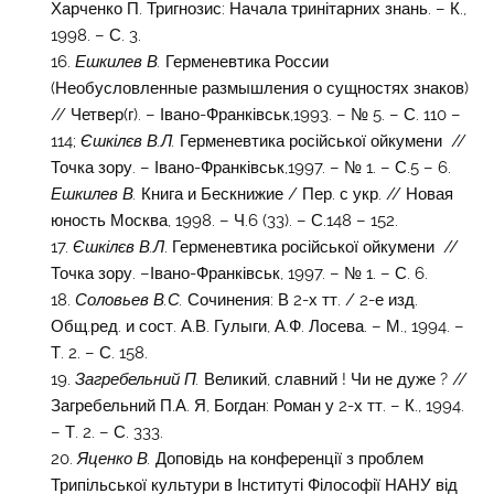
Харченко П. Тригнозис: Начала тринітарних знань. – К.,
1998. – С. 3.
Ешкилев В.
Герменевтика России
(Необусловленные размышления о сущностях знаков)
// Четвер(г). – Івано-Франківськ,1993. – № 5. – С. 110 –
114;
Єшкілєв В.Л.
Герменевтика російської ойкумени //
Точка зору. – Івано-Франківськ,1997. – № 1. – С.5 – 6.
Ешкилев В.
Книга и Бескнижие / Пер. с укр. // Новая
юность Москва, 1998. – Ч.6 (33). – С.148 – 152.
Єшкілєв В.Л
. Герменевтика російської ойкумени //
Точка зору. –Івано-Франківськ, 1997. – № 1. – С. 6.
Соловьев В.С.
Сочинения: В 2-х тт. / 2-е изд.
Общ.ред. и сост. А.В. Гулыги, А.Ф. Лосева. – М., 1994. –
Т. 2. – С. 158.
Загребельний П.
Великий, славний ! Чи не дуже ? //
Загребельний П.А. Я, Богдан: Роман у 2-х тт. – К., 1994.
– Т. 2. – С. 333.
Яценко В.
Доповідь на конференції з проблем
Трипільської культури в Інституті Філософії НАНУ від