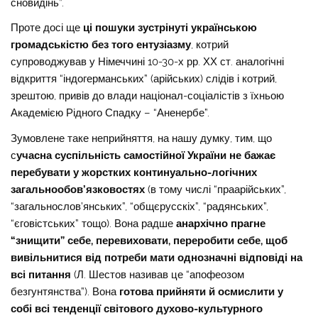
сновидінь”.
Проте досі ще
ці пошуки зустрінуті українською
громадськістю без того ентузіазму
, котрий
супроводжував у Німеччині 10-30-х рр. ХХ ст. аналогічні
відкриття “індогерманських” (арійських) слідів і котрий,
зрештою, привів до влади націонал-соціалістів з їхньою
Академією Рідного Спадку – “Аненербе”.
Зумовлене таке неприйняття, на нашу думку, тим, що
с
учасна суспільність самостійної України не бажає
перебувати у жорстких континуально-логічних
загальнообов’язковостях
(в тому числі “праарійських”,
“загальнослов’янських”, “общєрусскіх”, “радянських”,
“єговістських” тощо). Вона радше
анархічно прагне
“знищити” себе, перевиховати, переробити себе, щоб
вивільнитися від потреби мати однозначні відповіді на
всі питання
(Л. Шестов називав це “апофеозом
безгунтянства”). Вона
готова прийняти й осмислити у
собі всі тенденції світового духово-культурного