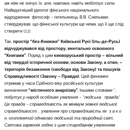
аж ніяк не знічує їх, але, навпаки, навіть мобілізує сили.
Найвдатніший ідеолог фінського національного
відродження філософ – гегельянець В.В. Снельман
стверджував, що фіннської культури ще нема, що її ще слід
створити (23).
Так,
простір “без-Книжжя” Київської Русі (Іль-де-Русь)
відчуджувався від простору, ментально освоєного
“Книгами”
. Поряд з цим
києворуський простір – вільний
від твердої історичної основи, основи Закону, а отже, –
територія беззаконня (свободи від Закону) та пошуків
Справедливості (Закону – Правди).
Цей феномен
отримав у часи Срібного віку російської культури
визначення
“містичного анархізму”.
Іншими словами “…
побутує у народі особливе уявлення – “людська правда“.
Це правда – справедливість як мінімум земної людської
справедливості … уявлення про справедливість як з а к о
н, охоплюючий однаково людський та природний світ…
Світова гармонія згідно з цим стародавнім уявленням