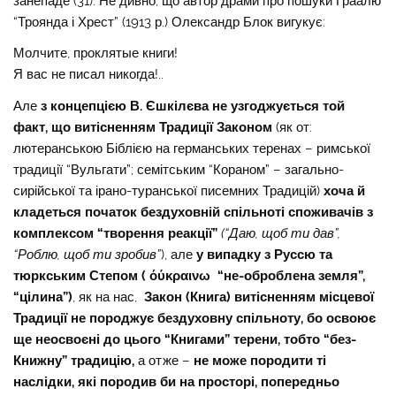
занепаде (31). Не дивно, що автор драми про пошуки Граалю
“Троянда і Хрест” (1913 р.) Олександр Блок вигукує:
Молчите, проклятые книги!
Я вас не писал никогда!..
Але
з концепцією В. Єшкілєва не узгоджується той
факт, що витісненням Традиції Законом
(як от:
лютеранською Біблією на германських теренах – римської
традиції “Вульгати”; семітським “Кораном” – загально-
сирійської та ірано-туранської писемних Традицій)
хоча й
кладеться початок бездуховній спільноті споживачів з
комплексом “творення реакції”
(“Даю, щоб ти дав”,
“Роблю, щоб ти зробив”
), але
у випадку з Руссю та
тюркським Степом
( όύκραινω “не-оброблена земля”,
“цілина”)
, як на нас,
Закон (Книга) витісненням місцевої
Традиції не породжує бездуховну спільноту, бо освоює
ще неосвоєні до цього “Книгами” терени, тобто “без-
Книжну” традицію,
а отже –
не може породити ті
наслідки, які породив би на просторі, попередньо