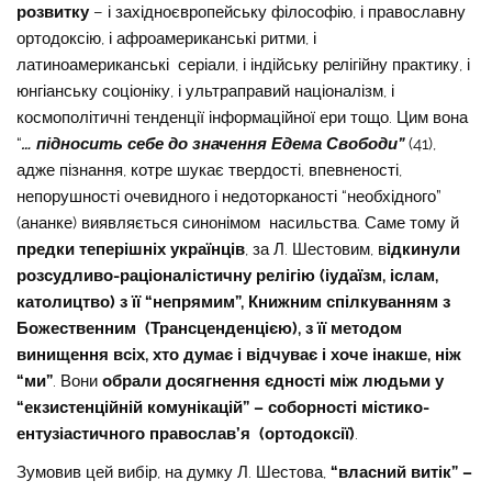
розвитку
– і західноєвропейську філософію, і православну
ортодоксію, і афроамериканські ритми, і
латиноамериканські серіали, і індійську релігійну практику, і
юнгіанську соціоніку, і ультраправий націоналізм, і
космополітичні тенденції інформаційної ери тощо. Цим вона
“
… підносить себе до значення Едема Свободи”
(41),
адже пізнання, котре шукає твердості, впевненості,
непорушності очевидного і недоторканості “необхідного”
(ананке) виявляється синонімом насильства. Саме тому й
предки теперішніх українців
, за Л. Шестовим, в
ідкинули
розсудливо-раціоналістичну релігію (іудаїзм, іслам,
католицтво) з її “непрямим”, Книжним спілкуванням з
Божественним (Трансценденцією), з її методом
винищення всіх, хто думає і відчуває і хоче інакше, ніж
“ми”
. Вони
обрали досягнення єдності між людьми у
“екзистенційній комунікацій” – соборності містико-
ентузіастичного православ’я (ортодоксії)
.
Зумовив цей вибір, на думку Л. Шестова,
“власний витік” –