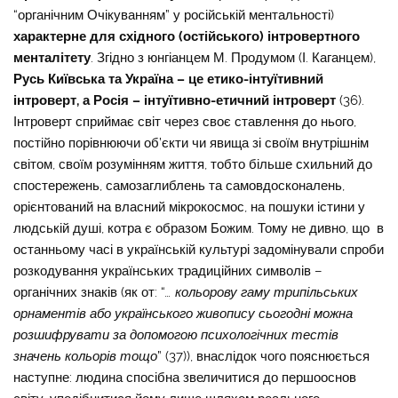
“органічним Очікуванням” у російській ментальності)
характерне для східного (остійського) інтровертного
менталітету
. Згідно з юнгіанцем М. Продумом (І. Каганцем),
Русь Київська та Україна – це етико-інтуїтивний
інтроверт, а Росія – інтуїтивно-етичний інтроверт
(36).
Інтроверт сприймає світ через своє ставлення до нього,
постійно порівнюючи об’єкти чи явища зі своїм внутрішнім
світом, своїм розумінням життя, тобто більше схильний до
спостережень, самозаглиблень та самовдосконалень,
орієнтований на власний мікрокосмос, на пошуки істини у
людській душі, котра є образом Божим. Тому не дивно, що в
останньому часі в українській культурі задомінували спроби
розкодування українських традиційних символів –
органічних знаків (як от: “
… кольорову гаму трипільських
орнаментів або українського живопису сьогодні можна
розшифрувати за допомогою психологічних тестів
значень кольорів тощо
” (37)), внаслідок чого пояснюється
наступне: людина спосібна звеличитися до першооснов