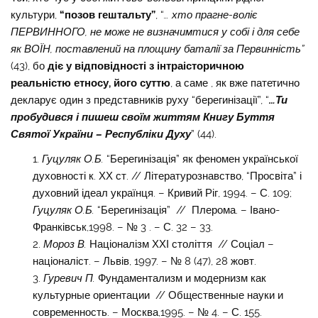
культури,
“позов гештальту”
, “
… хто прагне-воліє
ПЕРВИННОГО, не може не визначимтися у собі і для себе
як ВОЇН, поставлений на площину баталії за Первинність”
(43), бо
діє у відповідності з інтраісторичною
реальністю етносу, його суттю
, а саме , як вже патетично
декларує один з представників руху “берегинізації”, “
…Ти
пробудився і пишеш своїм життям Книгу Буття
Святої України – Республіки Духу
” (44).
Гуцуляк О.Б.
“Берегинізація” як феномен української
духовності к. ХХ ст. // Літературознавство, “Просвіта” і
духовний ідеал українця. – Кривий Ріг, 1994. – С. 109;
Гуцуляк О.Б.
“Берегинізація” // Плерома. – Івано-
Франківськ,1998. – № 3 . – С. 32 – 33.
Мороз В.
Націоналізм ХХІ століття // Соціал –
націоналіст. – Львів, 1997. – № 8 (47), 28 жовт.
Гуревич П.
Фундаментализм и модернизм как
культурные ориентации // Общественные науки и
современность. – Москва,1995. – № 4. – С. 155.