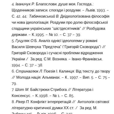
Іваничук Р.
Благослови, душе моя, Господа…:
Щоденникові записи, спогади і роздуми. – Львів, 1993. –
С. 42, 44;
Табачковський В.
Деідеологізована філософія
чи нова ідеологізація: Роздуми про долю філософської
спадщини українських “шістдесятників” // Розбудова
держави. – К.,1995. – № 10. – С. 37 – 39.
Гуцуляк О.
Б. Аналіз однієї ідеологеми у романі
Василя Шевчука “Предтеча” (“Григорій Сковорода”) //
Григорій Сковорода і сучасні проблеми відродження
України / За ред. С.М. Возняка. – Івано-Франківськ,
1994. – С. 37 – 38.
Стринаглюк Л.
Поезія І. Калинця: Від тексту до твору
// Молода нація: Альманах. – К., 1997. – Вип. 5. – С. 75 –
79.
Шот М.
Байстрюки Стрибога // Література і
Консенсус. – К.,1998. – № 1. – С. 85.
Рікер П.
Конфлікт інтерпретацій // Антологія світової
літературно-критичної думки ХХ ст. / За ред. М.