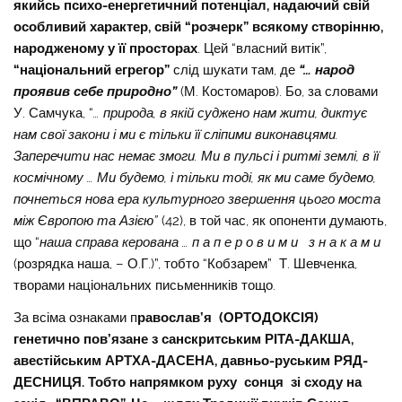
якийсь психо-енергетичний потенціал, надаючий свій
особливий характер, свій “розчерк” всякому створінню,
народженому у її просторах
. Цей “власний витік”,
“національний егрегор”
слід шукати там, де
“… народ
проявив себе природно”
(М. Костомаров). Бо, за словами
У. Самчука, “
… природа, в якій суджено нам жити, диктує
нам свої закони і ми є тільки її сліпими виконавцями.
Заперечити нас немає змоги. Ми в пульсі і ритмі землі, в її
космічному … Ми будемо, і тільки тоді, як ми саме будемо,
почнеться нова ера культурного звершення цього моста
між Європою та Азією”
(42), в той час, як опоненти думають,
що “
наша справа керована … п а п е р о в и м и з н а к а м и
(розрядка наша, – О.Г.)”, тобто “Кобзарем” Т. Шевченка,
творами національних письменників тощо.
За всіма ознаками п
равослав’я (ОРТОДОКСІЯ)
генетично пов’язане з санскритським РІТА-ДАКША,
авестійським АРТХА-ДАСЕНА, давньо-руським РЯД-
ДЕСНИЦЯ. Тобто напрямком руху сонця зі сходу на