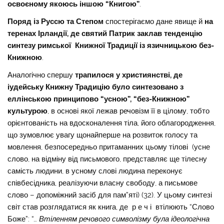
освоєному якоюсь іншою “Книгою”
.
Поряд із Руссю та Степом
спостерігаємо дане явище й
на
теренах Ірландії, де святий Патрик заклав тенденцію
синтезу римської Книжної Традиції із язичницькою без-
Книжною
.
Аналогічно спершу
трапилося у християнстві, де
іудейську Книжну Традицію було синтезовано з
еллінською принципово “усною”, “без-Книжною”
культурою
, в основі якої лежав речовізм її в цілому, тобто
орієнтованість на вдосконалення тіла, його облагородження,
що зумовлює увагу щонайперше на розвиток голосу та
мовлення, безпосередньо притаманних цьому тілові (усне
слово, на відміну від письмового, представляє ще тілесну
самість людини, в усному слові людина переконує
співбесідника, реалізуючи власну свободу, а письмове
слово – допоміжний засіб для пам”яті) (32). У цьому синтезі
світ став розглядатися як книга, де р е ч і втілюють “Слово
Боже”: “…
Втіленням речового символізму була ідеологічна