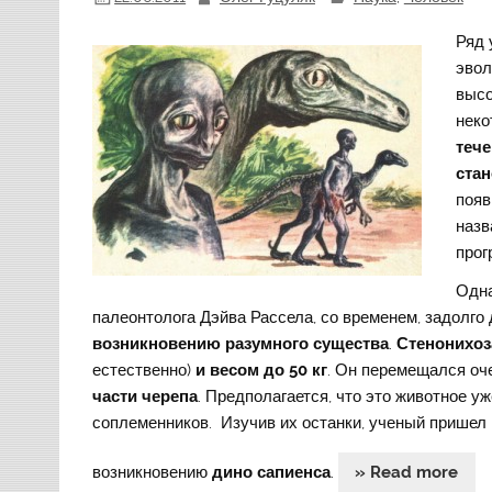
Ряд 
эвол
высо
неко
тече
ста
появ
назв
прог
Одн
палеонтолога Дэйва Рассела, со временем, задолго 
возникновению разумного существа
.
Стенонихоз
естественно)
и весом до 50 кг
. Он перемещался оч
части черепа
. Предполагается, что это животное у
соплеменников. Изучив их останки, ученый пришел к
возникновению
дино сапиенса
.
» Read more