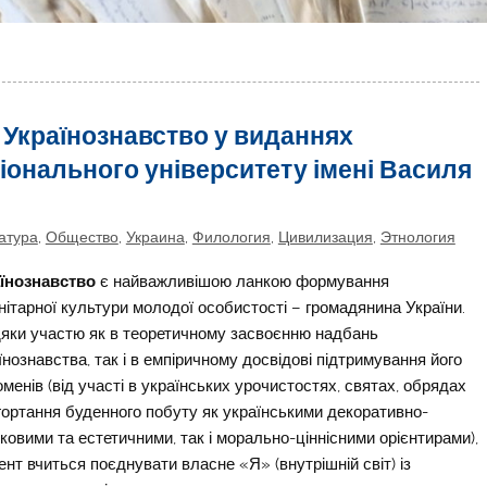
 Українознавство у виданнях
іонального університету імені Василя
атура
,
Общество
,
Украина
,
Филология
,
Цивилизация
,
Этнология
їнознавство
є найважливішою ланкою формування
нітарної культури молодої особистості – громадянина України.
яки участю як в теоретичному засвоєнню надбань
їнознавства, так і в емпіричному досвідові підтримування його
менів (від участі в українських урочистостях, святах, обрядах
гортання буденного побуту як українськими декоративно-
ковими та естетичними, так і морально-ціннісними орієнтирами),
ент вчиться поєднувати власне «Я» (внутрішній світ) із