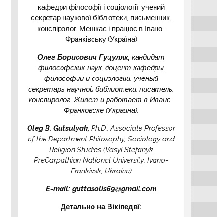
кафедри філософії і соціології, учений
секретар наукової бібліотеки, письменник,
конспіролог. Мешкає і працює в Івано-
Франківську (Україна)
Олег Борисов
ич Гуцуляк,
кандидат
философских наук, доцент кафедры
философии и социологии, ученый
секретарь научной библиотеки, писатель,
конспиролог. Живет и работает в Ивано-
Франковске (Украина).
Oleg B. Gutsulyak,
Ph.D., Associate Professor
of the Department Philosophy, Sociology and
Religion Studies (Vasyl Stefanyk
PreCarpathian National University, Ivano-
Frankivsk, Ukraine)
E-mail: guttasolis69@gmail.com
Детально на Вікіпедвї: