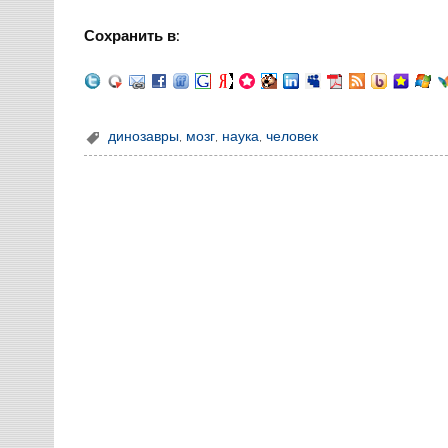
Сохранить в:
динозавры
,
мозг
,
наука
,
человек