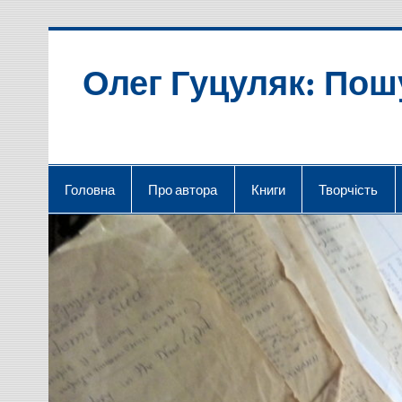
Skip
to
content
Олег Гуцуляк: Пош
Головна
Про автора
Книги
Творчість