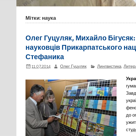
Мітки: наука
Олег Гуцуляк, Михайло Бігусяк:
науковців Прикарпатського нац
Стефаника
11.07.2014
Олег Гуцуляк
Лингвистика
,
Литер
Укра
гума
Завд
укра
фено
до о
ужит
студ