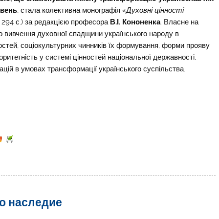
івень
, стала колективна монографія
«Духовні цінності
, 294 с.) за редакцією професора
В.І. Кононенка
. Власне на
го вивчення духовної спадщини українського народу в
ностей, соціокультурних чинників їх формування, форми прояву
оритетність у системі цінностей національної державності,
тацій в умовах трансформації українського суспільства.
го наследие