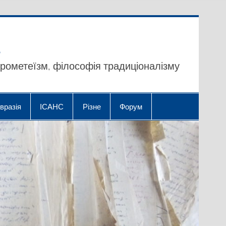
прометеїзм, філософія традиціоналізму
вразія
ІСАНС
Різне
Форум