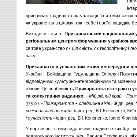
гром
інте
принципах традиції та актуалізації її питомих ознак
як українства в цілому, так і себе і своїх нащадків 
Виходячи з цього,
Прикарпатський національний у
регіональним центром формування українознав
світове українство як цілісність, як геополітичну і 
часу.
Прикарпаття є унікальним етнічним середовище
України – Бойківщина, Гуцульщина, Опілля і Покуття,
відповідними культурно-етнографічними та мовними 
говори. Ця особливість
Прикарпатського краю
в у
та колективних виданнях
:
«Мій рідний край – Пр
375 р.),
«Прикарпаття – спадщина віків»
(відп. ред. 
регіональний аспект»
(відп. ред. В.І. Кононенко; Київ
і сучасність»
(відп. ред. В.І. Кононенко; Івано-Франків
У порівнянні з тими виданнями, традиція яких йде щ
педагогічного інституту імені Василя Стефаника,
ві