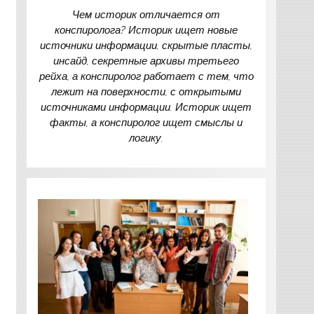
Чем историк отличается от
конспиролога? Историк ищет новые
источники информации, скрытые пласты,
инсайд, секретные архивы третьего
рейха, а конспиролог работает с тем, что
лежит на поверхности, с открытыми
источниками информации. Историк ищет
факты, а конспиролог ищет смыслы и
логику.