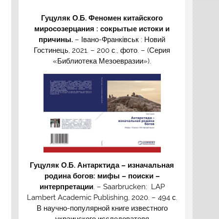
Гуцуляк О.Б. Феномен китайского
миросозерцания : сокрытые истоки и
причины.
– Івано-Франківськ : Новий
Гостинець, 2021. – 200 с., фото. – (Серия
«Библиотека Мезоевразии»).
Гуцуляк О.Б. Антарктида – изначальная
родина богов: мифы – поиски –
интерпретации
. – Saarbrucken: LAP
Lambert Academic Publishing, 2020. – 494 с.
В научно-популярной книге известного