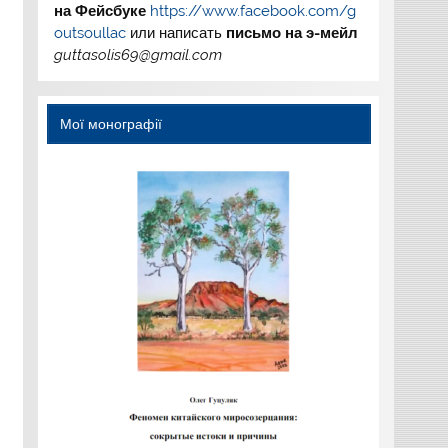
на
Фейсбуке
https://www.facebook.com/g
outsoullac
или написать
письмо на э-мейл
guttasolis69@gmail.com
Мої монографії