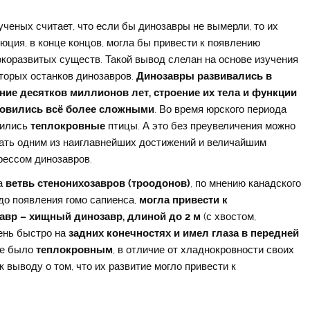
ученых считает, что если бы динозавры не вымерли, то их
юция, в конце концов, могла бы привести к появлению
коразвитых существ. Такой вывод слелан на основе изучения
торых останков динозавров.
Динозавры развивались в
ние десятков миллионов лет, строение их тела и функции
новились всё более сложными
. Во время юрского периода
ились
теплокровные
птицы. А это без преувеличения можно
ать одним из наиглавнейших достижений и величайшим
рессом динозавров.
а
ветвь стенонихозавров (троодонов)
, по мнению канадского
до появления гомо сапиенса,
могла привести к
авр – хищный динозавр, длиной до 2 м
(с хвостом,
ень быстро на
задних конечностях и имел глаза в передней
же было
теплокровным
, в отличие от хладнокровности своих
 выводу о том, что их развитие могло привести к