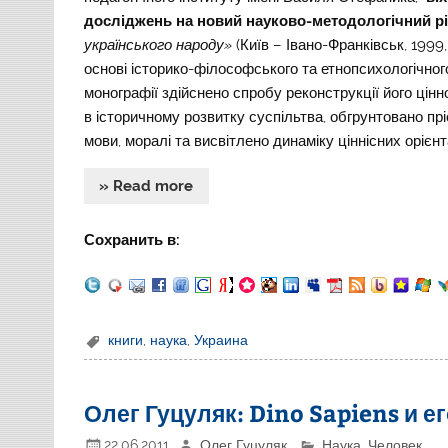
досліджень на новий науково-методологічний р
українського народу»
(Київ – Івано-Франківськ, 1999
основі історико-філософського та етнопсихологічно
монографії здійснено спробу реконструкції його цін
в історичному розвитку суспільтва, обгрунтовано прі
мови, моралі та висвітлено динаміку ціннісних орієн
» Read more
Сохранить в:
книги
,
наука
,
Украина
Олег Гуцуляк: Dino Sapiens и е
22.06.2011
Олег Гуцуляк
Наука
,
Человек