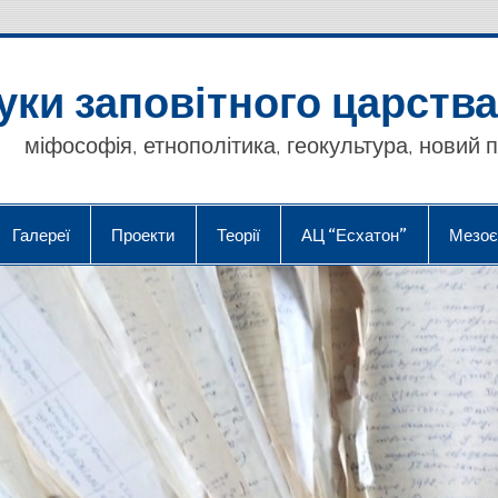
уки заповітного царства
міфософія, етнополітика, геокультура, новий 
Галереї
Проекти
Теорії
АЦ “Есхатон”
Мезоє