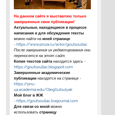
На данном сайте я выставляю только
завершенные свои публикации!
Актуальные, находящиеся в процессе
написания и для обсуждения тексты
можно найти на
моей странице
-
https://www.proza.ru/avtor/goutsoullac
После завершения их редактирования они
переносятся на этот сайт.
Копия текстов сайта
находится здесь -
https://goutsoullac.blogspot.com
Завершенные академические
публикации
находятся на странице -
https://pnu-
ua.academia.edu/OlegGutsulyak
Мой блог в ЖЖ
-
https://goutsoullac.livejournal.com
Для связи со мной
можно
использовать
страницу