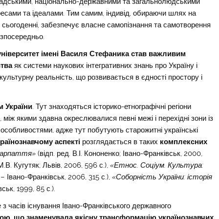
адськими, національно-державними та загальнолюдськими
ресами та ідеалами. Тим самим, індивід, обираючи шлях на
 в сьогоденні, забезпечує власне самопізнання та самотворення
безпосередньо.
ніверситет імені Василя Стефаника став важливим
ства
як системи наукових інтегративних знань про Україну і
геокультурну реальність, що розвивається в єдності простору і
м України
. Тут знаходяться історико-етнографічні регіони
 між якими здавна окреслювалися певні межі і перехідні зони із
особливостями, адже тут побутують старожитні українські
країнознавчому аспекті
розглядається в таких
комплексних
икарпаття»
(відп. ред. В.І. Кононенко; Івано-Франківськ, 2000,
М.В. Кугутяк; Львів, 2006, 596 с.),
«Етнос. Соціум. Культура:
 – Івано-Франківськ, 2006, 315 с.),
«Соборність України: історія
ськ, 1999, 85 с.).
е з часів існування Івано-Франківського державного
хою, що знаменувала якісну трансформацію українознавчих