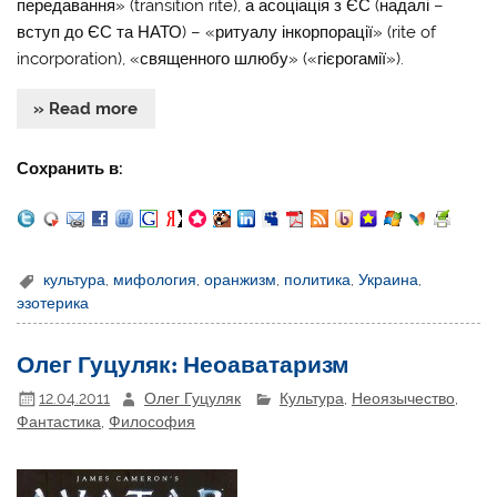
передавання» (transition rite), а асоціація з ЄС (надалі –
вступ до ЄС та НАТО) – «ритуалу інкорпорації» (rite of
incorporation), «священного шлюбу» («гієрогамії»).
» Read more
Сохранить в:
культура
,
мифология
,
оранжизм
,
политика
,
Украина
,
эзотерика
Олег Гуцуляк: Неоаватаризм
12.04.2011
Олег Гуцуляк
Культура
,
Неоязычество
,
Фантастика
,
Философия