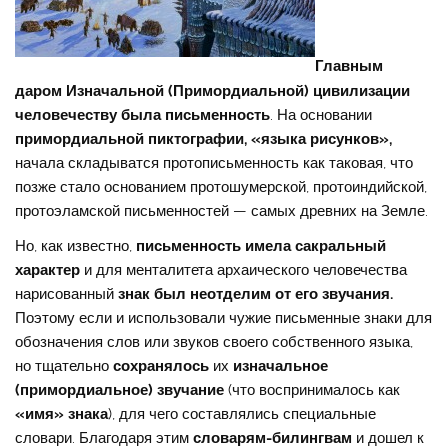
Главным
даром Изначальной (Примордиальной) цивилизации
человечеству была письменность
. На основании
примордиальной пиктографии, «языка рисунков»,
начала складыватся протописьменность как таковая, что
позже стало основанием протошумерской, протоиндийской,
протоэламской письменностей — самых древних на Земле.
Но, как известно,
письменность имела сакральный
характер
и для менталитета архаического человечества
нарисованный
знак был неотделим от его звучания.
Поэтому если и использовали чужие письменные знаки для
обозначения слов или звуков своего собственного языка,
но тщательно
сохранялось
их
изначальное
(примордиальное) звучание
(что воспринималось как
«имя» знака
), для чего составлялись специальные
словари. Благодаря этим
словарям-билингвам
и дошел к