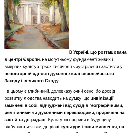
В
Україні, що розташована
в центрі Європи, н
а могутньому фундаменті живих і
вмерлих культур трьох тисячоліть зустрілися і застигли у
неповторній єдності духовні хвилі європейського
Заходу і великого Сходу
.
І в цьому є глибинний, долевказуючий сенс, бо досвід
розвитку людства наводить на думку, що ц
ивілізації,
замкнені в собі, відчуджені від сусідів географічними,
релігійними чи духовними перешкодами, приречені на
застій та деградац
і.. Культурні прориви в будущину
відбуваються там, де
різні культури і типи мислення, на