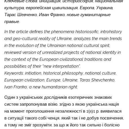
Ключевые слова: инициация, историософия, национальная
культура, европейская цивилизация, Европа, Украина,
Тарас Шевченко, Иван Франко, новые гуманитарные
правые.
In the article defines the phenomena historiosofic, introhistory
and geo-cultural reality of Ukraine, analyzes the main trends
in the evolution of the Ukrainian national cultural spirit,
reviewed version of unrealized projects of national identity in
the context of the European civilizational traditions and
possibilities of their “new interpretation”.
Keywords: initiation, historical philosophy, national culture,
European civilization, Europe, Ukraine, Taras Shevchenko,
Ivan Franko, a new humanitarian right.
Один з українських дослідників езотеричних знакових
систем запропонував візію, згідно з якою українська нація
на момент проголошення незалежності в 1991 р. виявилася
в ситуації такого собі ченця, який так і не добув посвячення,
а тому не зміг зрозуміти, за що ж його так сильно і болісно