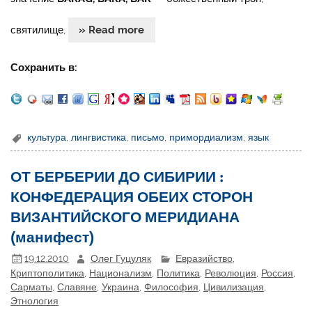
святилище,
» Read more
Сохранить в:
культура
,
лингвистика
,
письмо
,
примордиализм
,
язык
ОТ БЕРБЕРИИ ДО СИБИРИИ :
КОНФЕДЕРАЦИЯ ОБЕИХ СТОРОН
ВИЗАНТИЙСКОГО МЕРИДИАНА
(манифест)
19.12.2010
Олег Гуцуляк
Евразийство
,
Криптополитика
,
Национализм
,
Политика
,
Революция
,
Россия
,
Сарматы
,
Славяне
,
Украина
,
Философия
,
Цивилизация
,
Этнология