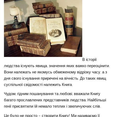
В історії
людства існують явища, значення яких важко переоцінити.
Вони належать не якомусь обмеженому відрізку часу, а з
дня свого існування приречені на вічність. До таких явищ
суспільної свідомості належить Книга.
Чудом, гідним пошанування та любові, вважали Книгу
багато прославлених представників людства. Найбільші
генії присвятили їй немало теплих і звеличуючих слів.
Це було не просто – створити Книгу! Ми називаємо її