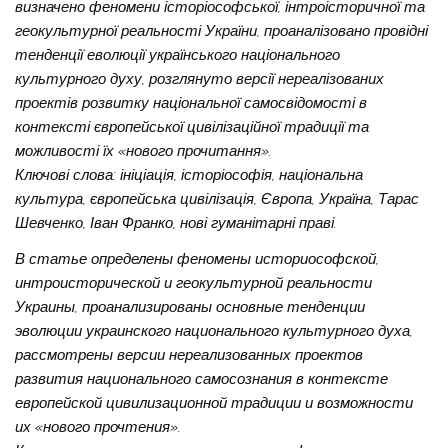
визначено феномени історіософської, інтроісторичної та
геокультурної реальності України, проаналізовано провідні
тенденції еволюції українського національного
культурного духу, розглянуто версії нереалізованих
проектів розвитку національної самосвідомості в
контексті європейської цивілізаційної традиції та
можливості їх «нового прочитання».
Ключові слова: ініціація, історіософія, національна
культура, європейська цивілізація, Європа, Україна, Тарас
Шевченко, Іван Франко, нові гуманітарні праві.
В статье определены феномены историософской,
интроисторической и геокультурной реальности
Украины, проанализированы основные тенденции
эволюции украинского национального культурного духа,
рассмотрены версии нереализованных проектов
развития национального самосознания в контексте
европейской цивилизационной традиции и возможности
их «нового прочтения».