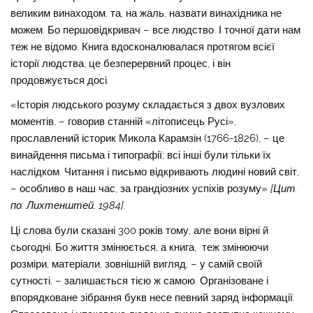
великим винаходом, та, на жаль, назвати винахідника не
можем. Бо першовідкривач – все людство. І точної дати нам
теж не відомо. Книга вдосконалювалася протягом всієї
історії людства, це безперервний процес, і він
продовжується досі.
«Історія людського розуму складається з двох вузлових
моментів, – говорив станній «літописець Русі»,
прославлений історик Микола Карамзін (1766-1826), – це
винайдення письма і типографії; всі інші були тільки їх
наслідком. Читання і письмо відкривають людині новий світ,
– особливо в наш час, за грандіозних успіхів розуму»
[Цит.
по: Лихтенштей
, 1984
]
.
Ці слова були сказані 300 років тому, але вони вірні й
сьогодні. Бо життя змінюється, а книга, теж змінюючи
розміри, матеріали, зовнішній вигляд, – у самій своїй
сутності, – залишається тією ж самою. Організоване і
впорядковане зібрання букв несе певний заряд інформації.