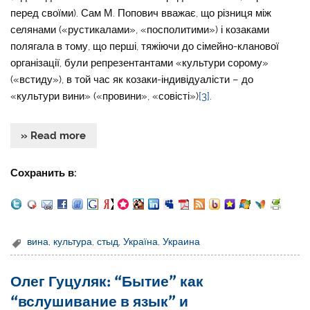
перед своїми). Сам М. Попович вважає, що різниця між
селянами («рустикалами», «посполитими») і козаками
полягала в тому, що перші, тяжіючи до сімейно-кланової
організації, були репрезентантами «культури сорому»
(«встиду»), в той час як козаки-індивідуалісти – до
«культури вини» («провини», «совісті»)
[3]
.
» Read more
Сохранить в:
вина
,
культура
,
стыд
,
Україна
,
Украина
Олег Гуцуляк: “Бытие” как
“вслушивание в язык” и