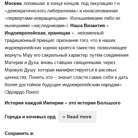
Москва
, попавшая, в конце концов, под оккупацию т.н.
«демократического либерализма» и изнасилованная
«первертами-извращенцами» (большевиками либо их
нынешними «наследниками»).
Наша Византия –
Индоевропейская, хранящая
«… неизменный
традиционный принцип: признание того, что в наших
индоевропейских корнях кроется таинство, позволяющее
вернуть Мiру его сакральный характер, путём соединения
Материи и Духа, вновь ставших священными, через
Мiровую Душу, которая манифестируется в расовых
ценностях. Понять это – значит спасти самих себя и дать
более достойное будущее индоевропейским народам»
(Эдоардо Лонго).
История каждой Империи – это история Большого
Города и кочевых орд
.
» Read more
Сохранить в: