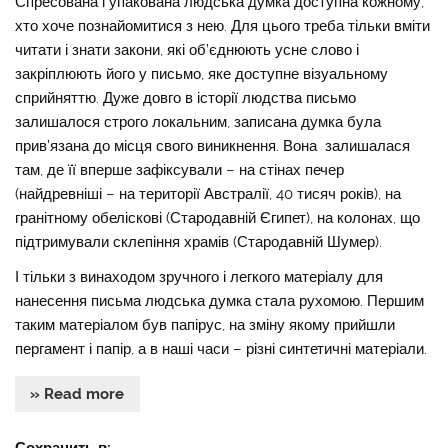
Спресована і упакована людська думка доступна кожному,
хто хоче познайомитися з нею. Для цього треба тільки вміти
читати і знати закони, які об’єднюють усне слово і
закріплюють його у письмо, яке доступне візуальному
сприйняттю. Дуже довго в історії людства письмо
залишалося строго локальним, записана думка була
прив’язана до місця свого виникнення. Вона залишалася
там, де її вперше зафіксували – на стінах печер
(найдревніші – на території Австралії, 40 тисяч років), на
гранітному обеліскові (Стародавній Єгипет), на колонах, що
підтримували склепіння храмів (Стародавній Шумер).
І тільки з винаходом зручного і легкого матеріалу для
нанесення письма людська думка стала рухомою. Першим
таким матеріалом був папірус, на зміну якому прийшли
пергамент і папір, а в наші часи – різні синтетичні матеріали.
» Read more
Сохранить в: