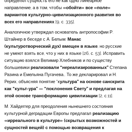
определял сущность его не как одно линеарное
направление, а в том, чтобы
«обойти» все «поле»
вариантов культурно-цивилизационного развития во
всех его направлениях
[9, с. 335].
Аналогичное утверждал основатель антропософии Р.
Штайнер в беседе с А. Белым:
Манас
(культуротворческий дух) вмещен в языке
, но русские
не умеют взять все, что у них в языке [26, с. 53]. Исправить
ситуацию взялся Велимир Хлебников и по существу
большевики
реализовали “нереализированных”
Степана
Разина и Емельяна Пугачева… То же декларировал и Н.
Рерих, объясняя понятие “к
ультура” на основе санскрита
как “культ-ура” — “поклонения Свету” и предлагая на
этой основе трансформацию цивилизации
[2, с.11].
М. Хайдеггер для преодоления нынешнего состояния
культурной деградации Европы предлагал
реализацию
«ирреального в культуре» (скрытых возможностей и
сущностей вещей) с помощью возвращения к