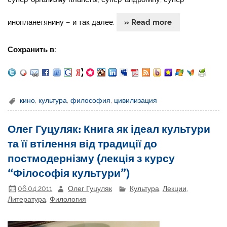
инопланетянину – и так далее.
» Read more
Сохранить в:
кино
,
культура
,
философия
,
цивилизация
Олег Гуцуляк: Книга як ідеал культури
та її втілення від традиції до
постмодернізму (лекція з курсу
“Філософія культури”)
06.04.2011
Олег Гуцуляк
Культура
,
Лекции
,
Литература
,
Филология