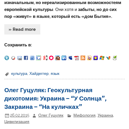
изначальным, но нереализированным возможностеям
европейской культуры
. Они хотя и
забыты, но до сих
пор «живут» в языке, который есть «дом Бытия».
» Read more
Сохранить в:
культура
,
Хайдеггер
,
язык
Олег Гуцуляк: Геокультурная
дихотомия: Украина – “У Солнца”,
Закраина – “На куличках”
26.02.2015
Олег Гуцуляк
Мифология
,
Украина
,
Цивилизация