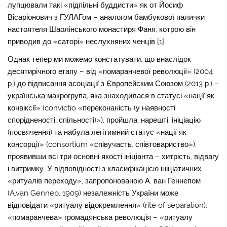
лупцювали такі «підпільні буддисти» як от Йосиф
Вісаріонович з ГУЛАГом – аналогом бамбукової палички
настоятеля Шаолінського монастиря Фаня, котрою він
приводив до «саторі» неслухняних ченців [1].
Однак тепер ми можемо констатувати, що внаслідок
десятирічного етапу – від «помаранчевої революції» (2004
р.) до підписання асоціації з Європейским Союзом (2013 р.) –
українська макрогрупа, яка знаходилася в статусі «нації як
конвіксії» (convictio «переконаність (у наявності
спорідненості, спільності)»), пройшла, нарешті, ініціацію
(посвячення) та набула легітимний статус «нації як
консорції» (consortium «співучасть, співтовариство»),
проявивши всі три основні якості ініціанта – хитрість, відвагу
і витримку. У відповідності з класифікацією ініціатичних
«ритуалів переходу», запропонованою А. ван Геннепом
(A.van Gennep, 1909) незалежність України може
відповідати «ритуалу відокремлення» (rite of separation),
«помаранчева» громадянська революція – «ритуалу