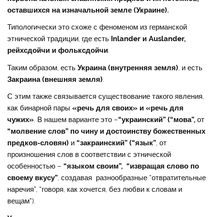
оставшихся на
изначальной земле (Украине).
Типологически это схоже с феноменом из германской
этнической традиции, где есть
Inlander и Auslander,
рейхсдойчи и фольксдойчи
.
Таким образом, есть
Украина (внутренняя земля)
, и есть
Закраина (внешняя земля)
.
С этим также связывается существование такого явления,
как бинарной пары
«речь для своих» и «речь для
чужих»
. В нашем варианте это –
“украинский” (“мова”,
от
“молвение слов” по чину и достоинству божественных
предков-словян)
и
“закраинский” (“язык”
, от
произношения слов в соответствии с этнической
особенностью –
“языком своим”, “извращая слово по
своему вкусу”
, создавая разнообразные “отвратительные
наречия”, “говоря, как хочется, без любви к словам и
вещам”).