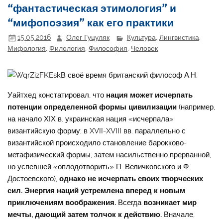
“фантастическая этимология” и
“мифопоэзия” как его практики
15.05.2016
Олег Гуцуляк
Культура
,
Лингвистика
,
Мифология
,
Филология
,
Философия
,
Человек
В своё время британский философ А.Н.
Уайтхед констатировал, что
нация может исчерпать
потенции определенной формы цивилизации
(например,
на начало ХIХ в. украинская нация «исчерпала»
византийскую форму; в XVII-XVIII вв. параллельно с
византийской происходило становление барокково-
метафизический формы, затем насильственно прерванной,
но успевшей «оплодотворить» П. Величковского и Ф.
Достоевского),
однако не исчерпать своих творческих
сил. Энергия наций устремлена вперед к новым
приключениям воображения.
Всегда
возникает мир
мечты, дающий затем толчок к действию.
Вначале,