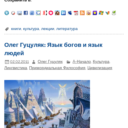
книги
,
культура
,
лекции
,
литература
Олег Гуцуляк: Язык богов и язык
людей
02.02.2011
Олег Гуцуляк
A-Начало
,
Культура
,
Лингвистика
,
Примордиальная Философия
,
Цивилизация