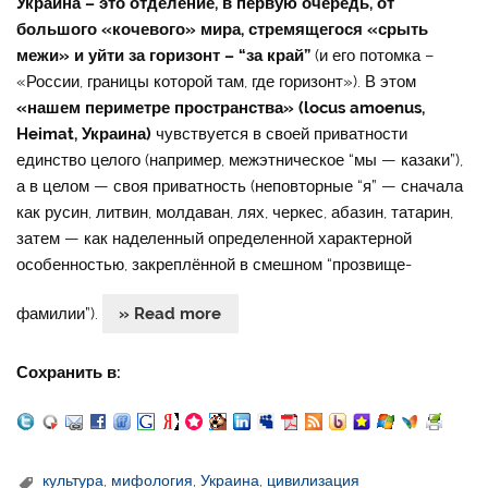
Украина – это отделение, в первую очередь, от
большого «кочевого» мира, стремящегося «срыть
межи» и уйти за горизонт – “за край”
(и его потомка –
«России, границы которой там, где горизонт»). В этом
«нашем периметре пространства» (locus amoenus,
Heimat, Украина)
чувствуется в своей приватности
единство целого (например, межэтническое “мы — казаки”),
а в целом — своя приватность (неповторные “я” — сначала
как русин, литвин, молдаван, лях, черкес, абазин, татарин,
затем — как наделенный определенной характерной
особенностью, закреплённой в смешном “прозвище-
фамилии”).
» Read more
Сохранить в:
культура
,
мифология
,
Украина
,
цивилизация