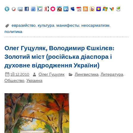
евразийство
,
культура
,
манифесты
,
неосарматизм
,
политика
Олег Гуцуляк, Володимир Єшкілєв:
Золотий міст (російська діаспора і
духовне відродження України)
18.12.2010
Олег Гуцуляк
Лингвистика
,
Литература
,
Общество
,
Украина