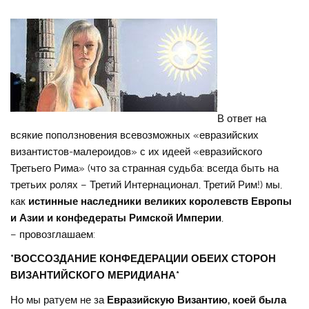
В ответ на
всякие поползновения всевозможных «евразийских
византистов-малероидов» с их идеей «евразийского
Третьего Рима» (что за странная судьба: всегда быть на
третьих ролях – Третий Интернационал, Третий Рим!) мы,
как
истинные наследники великих королевств Европы
и Азии и конфедераты Римской Империи
,
– провозглашаем:
*ВОССОЗДАНИЕ КОНФЕДЕРАЦИИ ОБЕИХ СТОРОН
ВИЗАНТИЙСКОГО МЕРИДИАНА*
Но мы ратуем не за
Евразийскую Византию, коей была