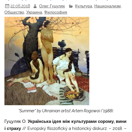
22.06.2018
Олег Гуцуляк
Культура
,
Национализм
,
Общество
,
Украина
,
Философия
“Summer” by Ukrainian artist Artem Rogowoi (*1988).
Гуцуляк О.
Українська ідея між культурами сорому, вини
і страху
// Evropský filozofický a historický diskurz. – 2018. –