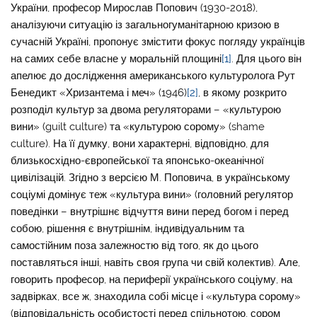
України, професор Мирослав Попович (1930-2018),
аналізуючи ситуацію із загальногуманітарною кризою в
сучасній Україні, пропонує змістити фокус погляду українців
на самих себе власне у моральній площині
[1]
. Для цього він
апелює до дослідження американського культуролога Рут
Бенедикт «Хризантема і меч» (1946)
[2]
, в якому розкрито
розподіл культур за двома регуляторами – «культурою
вини» (guilt culture) та «культурою сорому» (shame
culture). На її думку, вони характерні, відповідно, для
близькосхідно-європейської та японсько-океанічної
цивілізацій. Згідно з версією М. Поповича, в українському
соціумі домінує теж «культура вини» (головний регулятор
поведінки – внутрішнє відчуття вини перед богом і перед
собою, рішення є внутрішнім, індивідуальним та
самостійним поза залежностю від того, як до цього
поставляться інші, навіть своя група чи свій колектив). Але,
говорить професор, на периферії українського соціуму, на
задвірках, все ж, знаходила собі місце і «культура сорому»
(відповідальність особистості перед спільнотою, сором