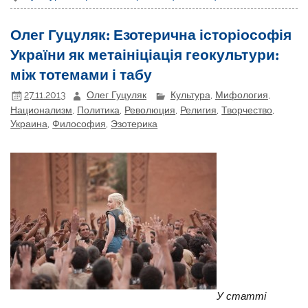
Олег Гуцуляк: Езотерична історіософія
України як метаініціація геокультури:
між тотемами і табу
27.11.2013
Олег Гуцуляк
Культура
,
Мифология
,
Национализм
,
Политика
,
Революция
,
Религия
,
Творчество
,
Украина
,
Философия
,
Эзотерика
У статті