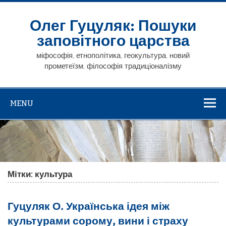
Skip
to
content
Олег Гуцуляк: Пошуки
заповітного царства
міфософія, етнополітика, геокультура, новий
прометеїзм, філософія традиціоналізму
MENU
Мітки: культура
Гуцуляк О. Українська ідея між
культурами сорому, вини і страху