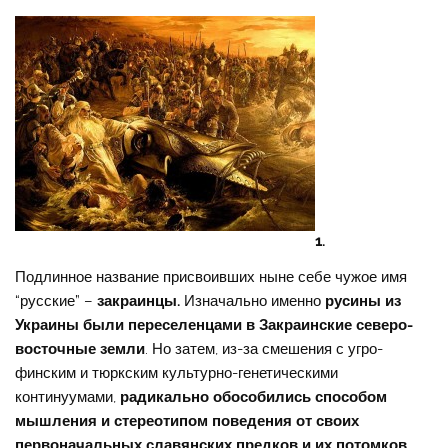
1.
Подлинное название присвоивших ныне себе чужое имя
“русские” –
закраинцы.
Изначально именно
русины из
Украины были переселенцами в Закраинские северо-
восточные земли
. Но затем, из-за смешения с угро-
финским и тюркским культурно-генетическими
континуумами,
радикально обособились способом
мышления и стереотипом поведения от своих
первоначальных славянских предков и их потомков,