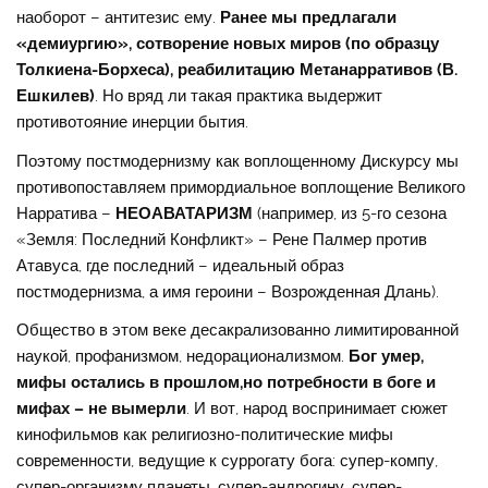
наоборот – антитезис ему.
Ранее мы предлагали
«демиургию», сотворение новых миров (по образцу
Толкиена-Борхеса), реабилитацию Метанарративов (В.
Ешкилев)
. Но вряд ли такая практика выдержит
противотояние инерции бытия.
Поэтому постмодернизму как воплощенному Дискурсу мы
противопоставляем примордиальное воплощение Великого
Нарратива –
НЕОАВАТАРИЗМ
(например, из 5-го сезона
«Земля: Последний Конфликт» – Рене Палмер против
Атавуса, где последний – идеальный образ
постмодернизма, а имя героини – Возрожденная Длань).
Общество в этом веке десакрализованно лимитированной
наукой, профанизмом, недорационализмом.
Бог умер,
мифы остались в прошлом,но потребности в боге и
мифах – не вымерли
. И вот, народ воспринимает сюжет
кинофильмов как религиозно-политические мифы
современности, ведущие к суррогату бога: супер-компу,
супер-организму планеты, супер-андрогину, супер-