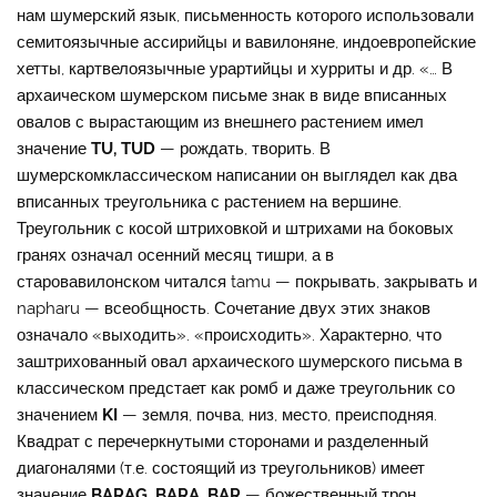
нам шумерский язык, письменность которого использовали
семитоязычные ассирийцы и вавилоняне, индоевропейские
хетты, картвелоязычные урартийцы и хурриты и др. «… В
архаическом шумерском письме знак в виде вписанных
овалов с вырастающим из внешнего растением имел
значение
TU
,
TUD
— рождать, творить. В
шумерскомклассическом написании он выглядел как два
вписанных треугольника с растением на вершине.
Треугольник с косой штриховкой и штрихами на боковых
гранях означал осенний месяц тишри, а в
старовавилонском читался tamu — покрывать, закрывать и
napharu — всеобщность. Сочетание двух этих знаков
означало «выходить». «происходить». Характерно, что
заштрихованный овал архаического шумерского письма в
классическом предстает как ромб и даже треугольник со
значением
KI
— земля, почва, низ, место, преисподняя.
Квадрат с перечеркнутыми сторонами и разделенный
диагоналями (т.е. состоящий из треугольников) имеет
значение
BARAG
,
BARA
,
BAR
— божественный трон,