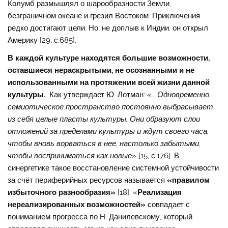
Колумб размышлял о шарообразности Земли,
безграничном океане и грезил Востоком. Приключения
редко достигают цели. Но, не доплыв к Индии, он открыл
Америку [29, с.685].
В каждой культуре находятся большие возможности,
оставшиеся нераскрытыми, не осознанными и не
использованными на протяжении всей жизни данной
культуры.
Как утверждает Ю. Лотман: «…
Одновременно
семиотическое пространство постоянно выбрасывает
из себя целые пласты культуры. Они образуют слои
отложений за пределами культуры и ждут своего часа,
чтобы вновь ворваться в нее, настолько забытыми,
чтобы восприниматься как новые
» [15, с.176]. В
синергетике такое восстановление системной устойчивости
за счёт периферийных ресурсов называется
«правилом
избыточного разнообразия»
[18]. «
Реализация
нереализированных возможностей»
совпадает с
пониманием прогресса по Н. Данилевскому, который