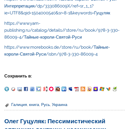
Интерпретация/dp/333086009X/ref=sr_1_1?
ie=UTF8&qid=1504000540&sr=8-1&keywords=Гуцуляк
https://www.yam-
publishing.ru/catalog/details//store/ru/book/978-3-330-
86009-4/Тайные-короли-Святой-Руси
https://www.morebooks.de/store/ru/book/Тайные-
короли-Святой-Руси/isbn/978-3-330-86009-4
Сохранить в:
Галиция
,
книга
,
Русь
,
Украина
Олег Гуцуляк: Пессимистический