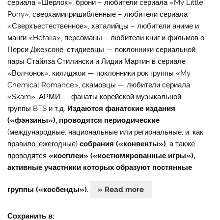
сериала «Шерлок», брони – любители сериала «My Little
Pony», сверхамипришибленные – любители сериала
«Сверхъестественное», хаталийцы – любители аниме и
манги «Hetalia», персоманы – любители книг и фильмов о
Перси Джексоне, стидиевцы — поклонники сериальной
пары Стайлза Стилински и Лидии Мартин в сериале
«Волчонок», киллджои — поклонники рок группы «My
Chemical Romance», скамовцы — любители сериала
«Skam», АРМИ — фанаты корейской музыкальной
группы BTS и т.д.
Издаются фанатские издания
(«фэнзины»), проводятся периодические
(международные, национальные или региональные, и, как
правило, ежегодные)
собрания («конвенты»)
, а также
проводятся
«косплеи» («костюмированные игры»),
активные участники которых образуют постянные
группы («косбенды»).
» Read more
Сохранить в: