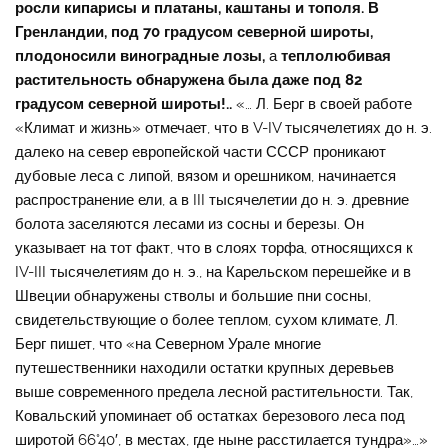
росли кипарисы и платаны, каштаны и тополя
. В
Гренландии, под 70 градусом северной широты,
плодоносили виноградные лозы
,
а
теплолюбивая
растительность
обнаружена была даже под 82
градусом северной широты!..
«… Л. Берг в своей работе
«Климат и жизнь» отмечает, что в V-IV тысячелетиях до н. э.
далеко на север европейской части СССР проникают
дубовые леса с липой, вязом и орешником, начинается
распространение ели, а в III тысячелетии до н. э. древние
болота заселяются лесами из сосны и березы. Он
указывает на тот факт, что в слоях торфа, относящихся к
IV-III тысячелетиям до н. э., на Карельском перешейке и в
Швеции обнаружены стволы и большие пни сосны,
свидетельствующие о более теплом, сухом климате, Л.
Берг пишет, что «на Северном Урале многие
путешественники находили остатки крупных деревьев
выше современного предела лесной растительности. Так,
Ковальский упоминает об остатках березового леса под
широтой 66°40′, в местах, где ныне расстилается тундра»…»