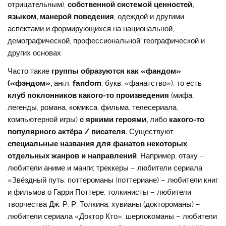
отрицательным),
собственной системой ценностей,
языком, манерой поведения
, одеждой и другими
аспектами и формирующихся на национальной,
демографической, профессиональной, географической и
других основах.
Часто такие
группы образуются как «фандом»
(«фэндом»,
англ.
fandom
, букв. «фанатство»), то есть
клуб поклонников какого-то произведения
(мифа,
легенды, романа, комикса, фильма, телесериала,
компьютерной игры)
с яркими героями,
либо
какого-то
популярного актёра / писателя.
Существуют
специальные названия для фанатов некоторых
отдельных жанров и направлений
. Например, отаку –
любители аниме и манги; треккеры – любители сериала
«Звёздный путь; поттероманы (поттериане) – любители книг
и фильмов о Гарри Поттере; толкинисты – любители
творчества Дж. Р. Р. Толкина, хувианы (доктороманы) –
любители сериала «Доктор Кто», шерлокоманы – любители