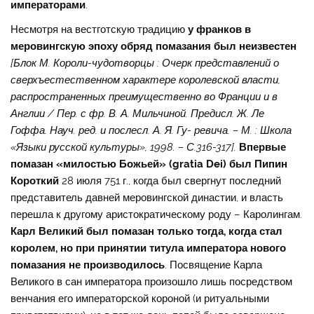
императорами
.
Несмотря на вестготскую традицию
у франков в
меровингскую эпоху обряд помазания был неизвестен
[Блок М. Короли-чудотворцы : Очерк представлений о
сверхъестественном характере королевской власти,
распространенных преимущественно во Франции и в
Англии / Пер. с фр. В. А. Мильчиной. Предисл. Ж. Ле
Гоффа. Науч. ред. и послесл. А. Я. Гу- ревича. – М. : Школа
«Языки русской культуры», 1998. – С.316-317].
Впервые
помазан «милостью Божьей» (
gratia
Dei
) был Пипин
Короткий
28 июля 751 г., когда был свергнут последний
представитель давней меровингской династии, и власть
перешла к другому аристократическому роду – Каролингам.
Карл Великий был помазан только тогда, когда стал
королем, но при принятии титула императора нового
помазания не производилось
. Посвящение Карла
Великого в сан императора произошло лишь посредством
венчания его императорской короной (и ритуальными