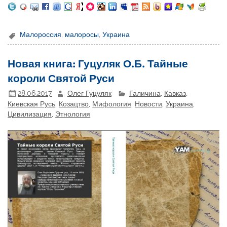
Малороссия
,
малоросы
,
Украина
Новая книга: Гуцуляк О.Б. Тайные
короли Святой Руси
28.06.2017
Олег Гуцуляк
Галичина
,
Кавказ
,
Киевская Русь
,
Козацтво
,
Мифология
,
Новости
,
Украина
,
Цивилизация
,
Этнология