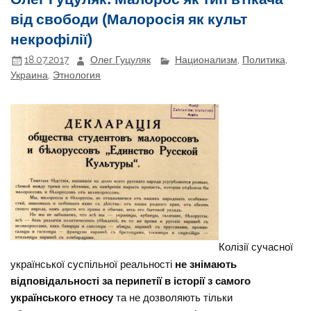
від свободи (Малоросія як культ
некрофілії)
18.07.2017
Олег Гуцуляк
Национализм
,
Политика
,
Украина
,
Этнология
Колізії сучасної
української суспільної реальності
не знімають
відповідальності за перипетії в історії з самого
українського етносу
та не дозволяють тільки