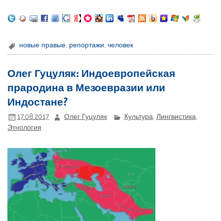
новые правые
,
репортажи
,
человек
Олег Гуцуляк: Индоевропейская
прародина в Мезоевразии или
Индостане?
17.08.2017
Олег Гуцуляк
Культура
,
Лингвистика
,
Этнология