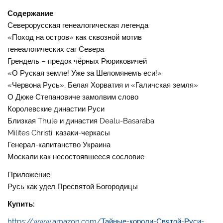
Содержание
Северорусская генеалогическая легенда
«Поход на остров» как сквозной мотив
генеалогических саг Севера
Грендель – предок чёрных Рюриковичей
«О Руская земле! Уже за Шеломянемъ еси!»
«Червона Русь», Белая Хорватия и «Галичская земля»
О Дюке Степановиче замолвим слово
Королевские династии Руси
Близкая Thule и династия Dealu-Basaraba
Milites Christi: казаки-черкасы
Генерал-капитанство Украина
Москали как несостоявшееся сословие
Приложение.
Русь как удел Пресвятой Богородицы
Купить:
https://www.amazon.com/Тайные-короли-Святой-Руси-