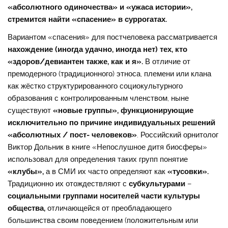
«абсолютного одиночества» и «ужаса истории»,
стремится найти «спасение» в суррогатах.
Вариантом «спасения» для постчеловека рассматривается
нахождение (иногда удачно, иногда нет) тех, кто
«здоров/девиантен также, как и я».
В отличие от
премодерного (традиционного) этноса, племени или клана
как жёстко структурированного социокультурного
образования с контролированным членством, ныне
существуют
«новые группы», функционирующие
исключительно по причине индивидуальных решений
«абсолютных / пост- человеков»
. Российский орнитолог
Виктор Дольник в книге «Непослушное дитя биосферы»
использовал для определения таких групп понятие
«клубы»,
а в СМИ их часто определяют как
«тусовки».
Традиционно их отождествляют с
субкультурами
–
социальными группами носителей части культуры
общества,
отличающейся от преобладающего
большинства своим поведением (положительным или