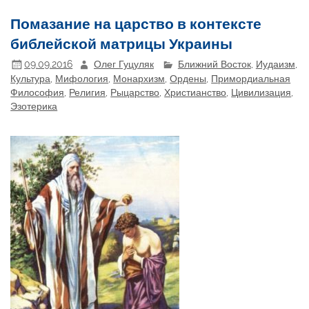
Помазание на царство в контексте
библейской матрицы Украины
09.09.2016
Олег Гуцуляк
Ближний Восток
,
Иудаизм
,
Культура
,
Мифология
,
Монархизм
,
Ордены
,
Примордиальная
Философия
,
Религия
,
Рыцарство
,
Христианство
,
Цивилизация
,
Эзотерика