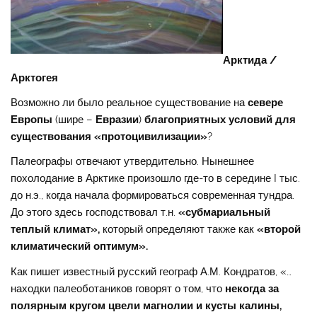
Арктида /
Арктогея
Возможно ли было реальное существование на
севере
Европы
(шире –
Евразии
)
благоприятных условий для
существования
«
протоцивилизации
»
?
Палеографы отвечают утвердительно. Нынешнее
похолодание в Арктике произошло где-то в середине I тыс.
до н.э., когда начала формироваться современная тундра.
До этого здесь господствовал т.н.
«
субмариальный
теплый климат
»
,
который определяют также как
«
второй
климатический оптимум
»
.
Как пишет известный русский географ А.М. Кондратов, «…
находки палеоботаников говорят о том, что
некогда за
полярным кругом цвели магнолии и кусты калины,