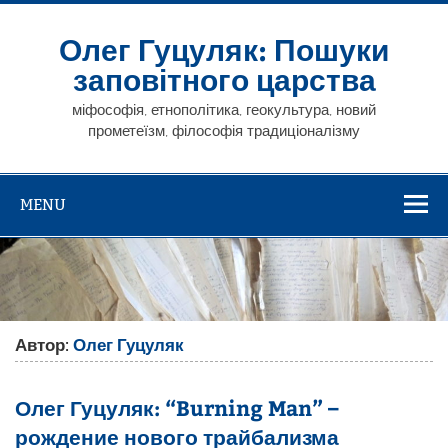
Skip
to
content
Олег Гуцуляк: Пошуки
заповітного царства
міфософія, етнополітика, геокультура, новий
прометеїзм, філософія традиціоналізму
MENU
Автор:
Олег Гуцуляк
Олег Гуцуляк: “Burning Man” –
рождение нового трайбализма