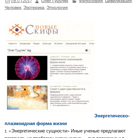
08.03.2017
Олег Гуцуляк
Философия
,
Цивилизация
,
Человек
,
Эзотерика
,
Этнология
Энергетическо-
плазмоидная форма жизни
1. «Энергетические сущности» Иные ученые предлагают