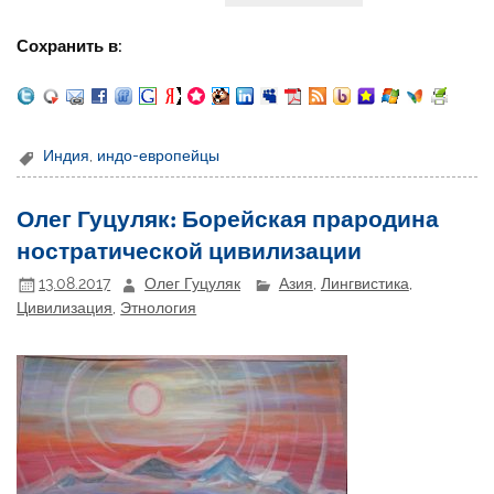
Сохранить в:
Индия
,
индо-европейцы
Олег Гуцуляк: Борейская прародина
ностратической цивилизации
13.08.2017
Олег Гуцуляк
Азия
,
Лингвистика
,
Цивилизация
,
Этнология