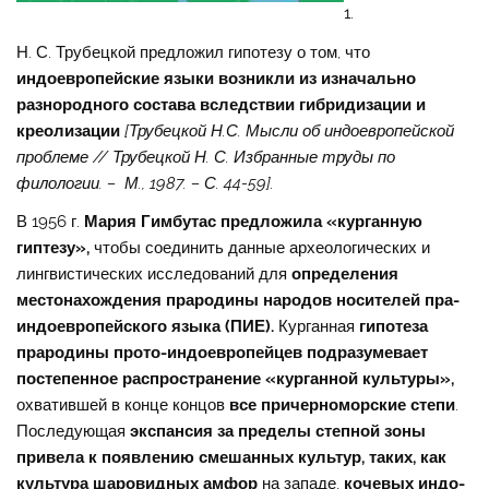
1.
Н. С. Трубецкой предложил гипотезу о том, что
индоевропейские языки
возникли из изначально
разнородного состава вследствии гибридизации и
креолизации
[
Трубецкой Н.С. Мысли об индоевропейской
проблеме // Трубецкой Н. С. Избранные труды по
филологии. – М., 1987. – С. 44-59].
В 1956 г.
Мария Гимбутас предложила
«курганную
гиптезу»,
чтобы соединить данные археологических и
лингвистических исследований для
определения
местонахождения
прародины народов носителей пра-
индоевропейского языка (ПИЕ).
Курганная
гипотеза
прародины прото-индоевропейцев подразумевает
постепенное распространение «курганной культуры»,
охватившей в конце концов
все причерноморские степи
.
Последующая
экспансия за пределы степной зоны
привела к появлению смешанных культур, таких, как
культура шаровидных амфор
на западе,
кочевых индо-