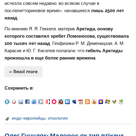
исчезла совсем недавно, во всяком случае в
послелитториновое время», начавшееся
лишь 2500 лет
назад
.
По мнению Я. Я. Геккеля, материк
Арктида
, основу
которого составлял хребет Ломоносова,
существовала
100 тысяч лет назад
. Геофизики Р. М. Деменицкая, А. М.
Карасик и Ю. Г. Киселев полагали, что
гибель Арктиды
произошла в еще более ранние времена
.
» Read more
Сохранить в:
индо-европейцы
,
этнология
Олег Гуцуляк: Малорос як тип втікача