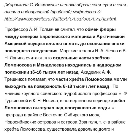
[Жарникова С. Возможные истоки образа коня-гуся и коня-
оленя в индоиранской (арийской) мифологии //
http://www.booksite.ru/fulltext/1/001/001/073/j2.htm].
Профессор А. И. Толмачев считал, что
обмен флоры
между севером Европейского материка и Арктической
Америкой осуществлялся вплоть до окончания эпохи
последнего оледенения
.
Морские геологи Н. А. Белов и В.
Н. Лапина считают, что
отдельные части хребтов
Ломоносова и Менделеева находились в надводном
положении 16-18 тысяч лет назад
. Академик А. Ф.
Трешников полагает, что
части хребта Ломоносова могли
выходить на поверхность 8-18 тысяч лет назад
. По
мнению крупного советского гидробиолога профессора Е. Ф.
Гурьяновой и К. Н. Несиса, в четвертичном периоде
хребет
Ломоносова выступал над поверхностью воды
: «…
преграда в районе Восточно-Сибирского моря,
Новосибирских островов и острова Врангеля, т. е. в районе
хребта Ломоносова, существовала довольно долго и