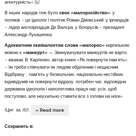
агентурність»
[
5
].
В інших народів теж було
своє «малоросійство»
: у
поляків – це ідеолог і політик Роман Дмовський, у ірландців
– лідер англоірладців Де Валєра, у білорусів – президент
Александр Лукашенка.
Адекватним еквівалентом слова «малорос»
киргизькою
мовою є
«манкурт»
: «…Звинувачувати манкуртів не варто,
– вважає В. Карпенко, автор книги «Як повернути пам’ять»,
– їм треба співчувати як людям обділеним і нещасним.
Відібрану … пам’ять у безвольних, національно нестійких
індивідумів не повернути відразу: потрібен час, відповідна
державна ідеологія і наполеглива праця нас усіх, щоб
поступово, але неухильно ставити все з голови на ноги»
(Цит. за:
[
6
]
).
» Read more
Сохранить в: