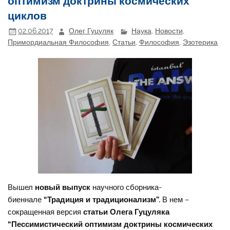
оптимизм доктрины космических
циклов
02.06.2017
Олег Гуцуляк
Наука
,
Новости
,
Примордиальная Философия
,
Статьи
,
Философия
,
Эзотерика
Вышел
новый выпуск
научного сборника-
биеннале
“Традиция и традиционализм”.
В нем –
сокращенная версия
статьи Олега Гуцуляка
“Пессимистический оптимизм доктрины космических