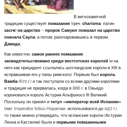
В ветхозаветной
традиции существует
помазание
(греч.
charisma
; латин.
sacre
)
на царство
–
пророк Самуил помазал на царство
сначала Саула
, а потом, разочаровавшись в первом,
Давида.
Как известно,
самое раннее помазание
засвидетельствовано среди вестготских королей
(и на
него как прицидент ссылались шотландские короли в ХІІІ в.,
исправшивая его у папы римского). Первым был
король
Вамба
(672 г.) и так поступали со всеми другими королями
и традиция не прервалась, когда в 886 г. в Овьедо
короновался король Астурии Альфоносо ІІІ Великий.
Поскольку он принял и
титул «император всей Испании»
(лат. Imperator totius Hispaniae; использовался до 1157 г.),
то также можно утверждать, что испанские короли (Астурии,
Леона и Кастилии) были и
первыми помазанными