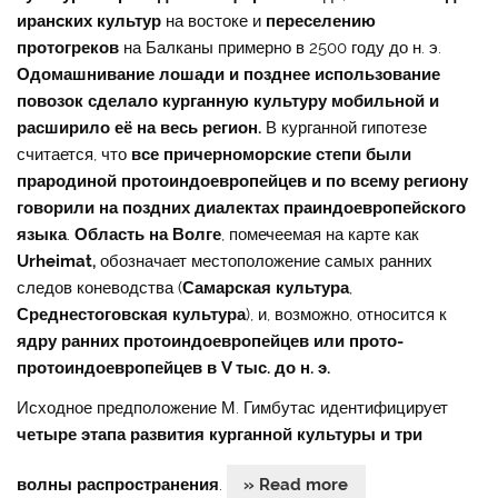
иранcких культур
на востоке и
переселению
протогреков
на Балканы примерно в 2500 году до н. э.
Одомашнивание лошади и позднее использование
повозок
сделало курганную культуру мобильной и
расширило её на весь регион.
В курганной гипотезе
считается, что
все
причерноморские степи были
прародиной протоиндоевропейцев и по всему региону
говорили на поздних диалектах праиндоевропейского
языка
.
Область на Волге
, помечеемая на карте как
Urheimat,
обозначает местоположение самых ранних
следов коневодства (
Самарская культура
,
Среднестоговская культура
), и, возможно, относится к
ядру ранних протоиндоевропейцев или
прото-
протоиндоевропейцев в V тыс. до н. э.
Исходное предположение М. Гимбутас идентифицирует
четыре этапа развития курганной культуры и три
волны распространения
.
» Read more