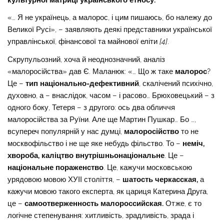
«… Я не українець, а малорос, і цим пишаюсь, бо належу до
Великої Русі», – заявляють деякі представники української
управлінської, фінансової та майнової еліти
[4]
.
Скрупульозний, хоча й неоднозначний, аналіз
«малоросійства» дав Є. Маланюк: «… Що ж таке
малорос
?
Це –
тип національно-дефективний
, скалічений психічно,
духовно, а – внаслідок, часом – і расово… Брюховецький – з
одного боку, Тетеря – з другого: ось два обличчя
малоросійства за Руїни. Але ще Мартин Пушкар… Бо …,
всупереч популярній у нас думці,
малоросійство
то не
москвофільство і не ще яке небудь фільство. То –
неміч,
хвороба, каліцтво внутрішньонаціональне
. Це –
національне пораженство
. Це, кажучи московською
урядовою мовою ХУІІ століття, –
шатость черкасская,
а
кажучи мовою такого експерта, як цариця Катерина Друга,
це –
самоотверженность малороссийская.
Отже, є то
логічне степенування: хитливість, зрадливість, зрада і