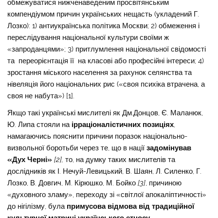
обмежуватися нижченаведеним просвітянським
компендіумом причин українських нещасть (укладений Г.
Лозко): 1) антиукраїнська політика Москви; 2) обмеження і
переслідування національної культури своїми ж
«запроданцями»; 3) притлумлення національної свідомості
та переорієнтація її на класові або професійні інтереси; 4)
зростання міського населення за рахунок селянства та
нівеляція його національних рис («своя психіка втрачена, а
своя не набута») [1].
Якщо такі українські мислителі як Дм.Донцов, Є. Маланюк,
Ю. Липа стояли на
ірраціоналістичних позиціях
,
намагаючись пояснити причини поразок національно-
визвольної боротьби через те, що в нації
задомінував
«Дух Черні»
[2],
то, на думку таких мислителів та
дослідників як І. Нечуй-Левицький, В. Шаян, Л. Силенко, Г.
Лозко, В. Довгич, М. Кірюшко, М. Бойко
[3]
, причиною
«духовного зламу», переходу зі «світлої апокаліптичності»
до нігілізму, була
примусова відмова від традиційної
культурної матриці українського етносу.