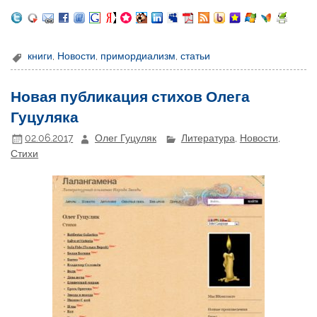
книги
,
Новости
,
примордиализм
,
статьи
Новая публикация стихов Олега
Гуцуляка
02.06.2017
Олег Гуцуляк
Литература
,
Новости
,
Стихи