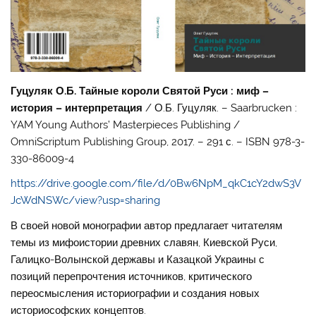
Гуцуляк О.Б. Тайные короли Святой Руси : миф –
история – интерпретация
/ О.Б. Гуцуляк. – Saarbrucken :
YAM Young Authors’ Masterpieces Publishing /
OmniScriptum Publishing Group, 2017. – 291 с. – ISBN 978-3-
330-86009-4
https://drive.google.com/file/d/0Bw6NpM_qkC1cY2dwS3V
JcWdNSWc/view?usp=sharing
В своей новой монографии автор предлагает читателям
темы из мифоистории древних славян, Киевской Руси,
Галицко-Волынской державы и Казацкой Украины с
позиций перепрочтения источников, критического
переосмысления историографии и создания новых
историософских концептов.