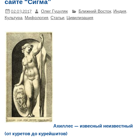
сайте “Сигма”
02.03.2017
Олег Гуцуляк
Ближний Восток
,
Индия
,
Культура
,
Мифология
,
Статьи
,
Цивилизация
Ахиллес — извесный неизвестный
(от куретов до курейшитов)